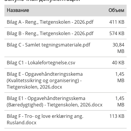
Название
Объем
Bilag A - Reng., Tietgenskolen - 2026.pdf
411 KB
Bilag B - Reng., Tietgenskolen - 2026.pdf
574 KB
Bilag C - Samlet tegningsmateriale.pdf
30,84
MB
Bilag C1 - Lokalefortegnelse.csv
40 KB
Bilag E - Opgavehåndteringsskema
1,45
(Kvalitetssikring og organisering) -
MB
Tietgenskolen, 2026.docx
Bilag E1 - Opgavehåndteringsskema
1,45
(Bæredygtighed) - Tietgenskolen, 2026.docx
MB
Bilag F - Tro- og love erklæring ang.
113 KB
Rusland.docx