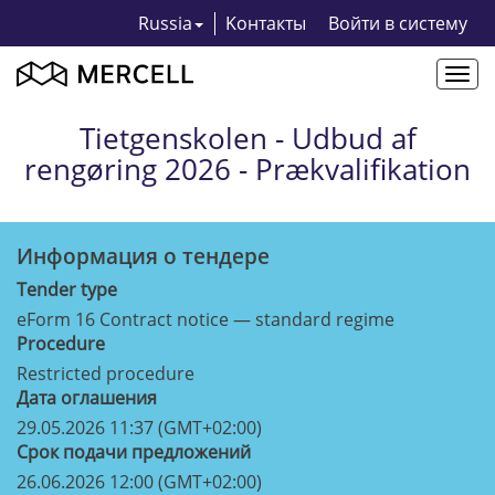
Russia
Kонтакты
Bойти в систему
Togg
navi
Tietgenskolen - Udbud af
rengøring 2026 - Prækvalifikation
Информация о тендерe
Tender type
eForm 16 Contract notice — standard regime
Procedure
Restricted procedure
Дата оглашения
29.05.2026 11:37 (GMT+02:00)
Срок подачи предложений
26.06.2026 12:00 (GMT+02:00)