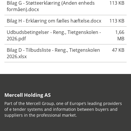
Bilag G - Støtteerklæring (Anden enheds
113 KB
formåen).docx
Bilag H - Erklæring om fælles hæftelse.docx
113 KB
Udbudsbetingelser - Reng., Tietgenskolen -
1,66
2026.pdf
MB
Bilag D - Tilbudsliste - Reng., Tietgenskolen
47 KB
2026.xlsx
Mercell Holding AS
Part of the Mercell Group, one of Europe’s leading providers
of e tender systems and information between buyers and
suppliers in the professional market.