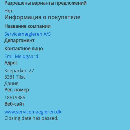
Разрешены варианты предложений
Нет
Информация о покупателе
Название компании
Servicemægleren A/S
Департамент
Контактное лицо
Emil Meldgaard
Aдрес
Kileparken 27
8381
Tilst
Дания
Рег. номер
18619385
Веб-сайт
www.servicemaegleren.dk
Closing date has passed.