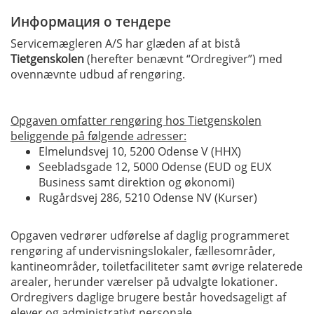
Информация о тендере
Servicemægleren A/S har glæden af at bistå
Tietgenskolen
(herefter benævnt “Ordregiver”) med
ovennævnte udbud af rengøring.
Opgaven omfatter rengøring hos Tietgenskolen
beliggende på følgende adresser:
Elmelundsvej 10, 5200 Odense V (HHX)
Seebladsgade 12, 5000 Odense (EUD og EUX
Business samt direktion og økonomi)
Rugårdsvej 286, 5210 Odense NV (Kurser)
Opgaven vedrører udførelse af daglig programmeret
rengøring af undervisningslokaler, fællesområder,
kantineområder, toiletfaciliteter samt øvrige relaterede
arealer, herunder værelser på udvalgte lokationer.
Ordregivers daglige brugere består hovedsageligt af
elever og administrativt personale.