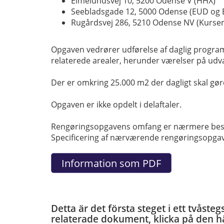
Elmelundsvej 10, 5200 Odense V (HHX)
Seebladsgade 12, 5000 Odense (EUD og 
Rugårdsvej 286, 5210 Odense NV (Kurser
Opgaven vedrører udførelse af daglig program
relaterede arealer, herunder værelser på udva
Der er omkring 25.000 m2 der dagligt skal gø
Opgaven er ikke opdelt i delaftaler.
Rengøringsopgavens omfang er nærmere beskrev
Specificering af nærværende rengøringsopgave 
Detta är det första steget i ett tvåst
relaterade dokument, klicka på den h