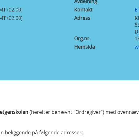
Avdelning
GMT+02:00)
Kontakt
E
GMT+02:00)
Adress
K
8
D
Org.nr.
1
Hemsida
w
ietgenskolen
(herefter benævnt “Ordregiver”) med ovennæv
n beliggende på følgende adresser: