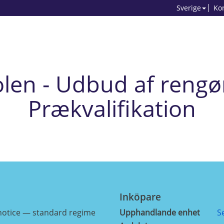
Sverige
Ko
len - Udbud af rengø
Prækvalifikation
Inköpare
notice — standard regime
Upphandlande enhet
S