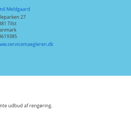
mil Meldgaard
ileparken 27
381
Tilst
anmark
8619385
ww.servicemaegleren.dk
nte udbud af rengøring.