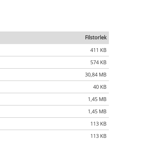
Filstorlek
411 KB
574 KB
30,84 MB
40 KB
1,45 MB
1,45 MB
113 KB
113 KB