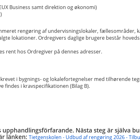
EUX Business samt direktion og økonomi)
)
meret rengøring af undervisningslokaler, fællesområder, ka
lgte lokationer. Ordregivers daglige brugere består hovedsa
res rent hos Ordregiver på dennes adresser.
et i bygnings- og lokalefortegnelser med tilhørende tegni
findes i kravspecifikationen (Bilag B).
egs upphandlingsförfarande. Nästa steg är själva 
är länken:
Tietgenskolen - Udbud af rengøring 2026 - Tilb