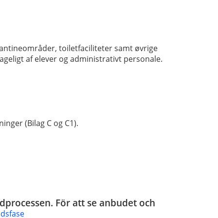
ntineområder, toiletfaciliteter samt øvrige
geligt af elever og administrativt personale.
nger (Bilag C og C1).
budprocessen. För att se anbudet och
udsfase