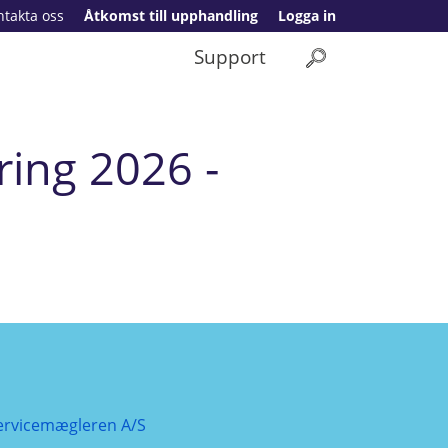
ntakta oss
Åtkomst till upphandling
Logga in
Support
ring 2026 -
ervicemægleren A/S