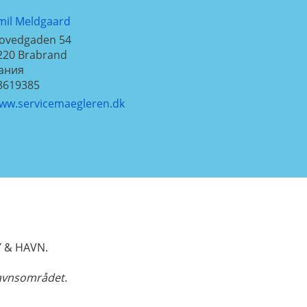
mil Meldgaard
ovedgaden 54
220
Brabrand
ания
8619385
ww.servicemaegleren.dk
Y & HAVN.
havnsområdet.