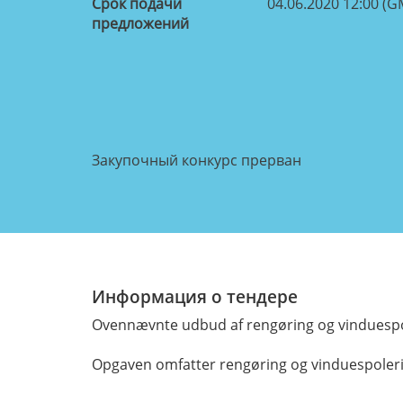
Срок подачи
04.06.2020 12:00 (G
предложений
Закупочный конкурс прерван
Информация о тендере
Ovennævnte udbud af rengøring og vinduespo
Opgaven omfatter rengøring og vinduespoler