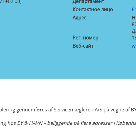
MT+02:00)
Департамент
Контактное лицо
E
Aдрес
H
8
Д
Рег. номер
1
Веб-сайт
w
lering gennemføres af Servicemægleren A/S på vegne af B
ing
hos BY & HAVN – beliggende på flere adresser i Køben