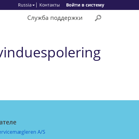
Russia
Kонтакты
Bойти в систему
Служба поддержки
vinduespolering
ателе
ervicemægleren A/S