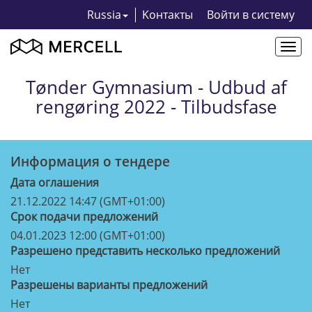
Russia
Kонтакты
Bойти в систему
Togg
navi
Tønder Gymnasium - Udbud af
rengøring 2022 - Tilbudsfase
Информация о тендерe
Дата оглашения
21.12.2022 14:47 (GMT+01:00)
Срок подачи предложений
04.01.2023 12:00 (GMT+01:00)
Разрешено представить несколько предложений
Нет
Разрешены варианты предложений
Нет