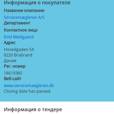
Информация о покупателе
Название компании
Servicemægleren A/S
Департамент
Контактное лицо
Emil Meldgaard
Aдрес
Hovedgaden 54
8220
Brabrand
Дания
Рег. номер
18619385
Веб-сайт
www.servicemaegleren.dk
Closing date has passed.
Информация о тендере