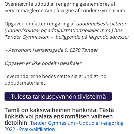
Ovennævnte udbud af rengøring gennemføres af
Servicemægleren A/S på vegne af Tønder Gymnasium.
Opgaven omfatter rengøring af
uddannelsesfaciliteter
(undervisnings- og administrationslokaler m.m.) hos
Tønder Gymnasium – beliggende på følgende adresse:
- Astronom Hansensgade 9, 6270 Tønder
Opgaven er ikke opdelt i delaftaler.
Leverandørerne bedes sætte sig grundigt ind
udbudsmaterialet.
Tämä on kaksivaiheinen hankinta. Tästä
linkistä voi palata ensimmäisen vaiheen
tietoihin:
Tønder Gymnasium - Udbud af rengøring
2022 - Prækvalifikation