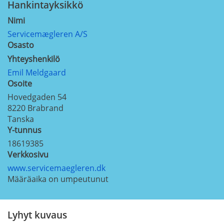
Hankintayksikkö
Nimi
Servicemægleren A/S
Osasto
Yhteyshenkilö
Emil Meldgaard
Osoite
Hovedgaden 54
8220
Brabrand
Tanska
Y-tunnus
18619385
Verkkosivu
www.servicemaegleren.dk
Määräaika on umpeutunut
Lyhyt kuvaus