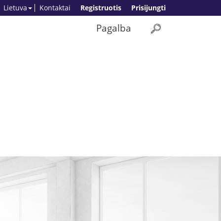
Lietuva
Kontaktai
Registruotis
Prisijungti
Pagalba