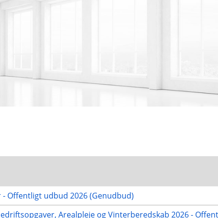
r - Offentligt udbud 2026 (Genudbud)
nedriftsopgaver, Arealpleje og Vinterberedskab 2026 - Offen