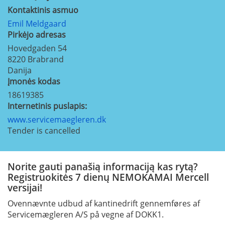
Kontaktinis asmuo
Emil Meldgaard
Pirkėjo adresas
Hovedgaden 54
8220
Brabrand
Danija
Įmonės kodas
18619385
Internetinis puslapis:
www.servicemaegleren.dk
Tender is cancelled
Norite gauti panašią informaciją kas rytą?
Registruokitės 7 dienų NEMOKAMAI Mercell
versijai!
Ovennævnte udbud af kantinedrift gennemføres af
Servicemægleren A/S på vegne af DOKK1.