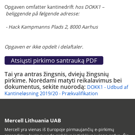
Opgaven omfatter kantinedrift
hos DOKK1 –
beliggende på følgende adresse:
- Hack Kampmanns Plads 2, 8000 Aarhus
Opgaven er ikke opdelt i delaftaler.
Tai yra antras žingsnis, dviejų žingsnių
pirkime. Norėdami matyti reikalavimus bei
dokumentus, sekite nuorodą:
DOKK1 - Udbud af
Kantineløsning 2019/20 - Prækvalifikation
Mercell Lithuania UAB
Mercell yra vienas iš Europoje pirmaujančių e-pirkimų