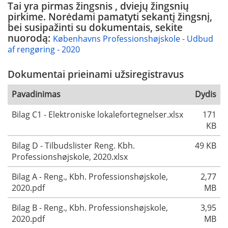
Tai yra pirmas žingsnis , dviejų žingsnių
pirkime. Norėdami pamatyti sekantį žingsnį,
bei susipažinti su dokumentais, sekite
nuorodą:
Københavns Professionshøjskole - Udbud
af rengøring - 2020
Dokumentai prieinami užsiregistravus
Pavadinimas
Dydis
Bilag C1 - Elektroniske lokalefortegnelser.xlsx
171
KB
Bilag D - Tilbudslister Reng. Kbh.
49 KB
Professionshøjskole, 2020.xlsx
Bilag A - Reng., Kbh. Professionshøjskole,
2,77
2020.pdf
MB
Bilag B - Reng., Kbh. Professionshøjskole,
3,95
2020.pdf
MB