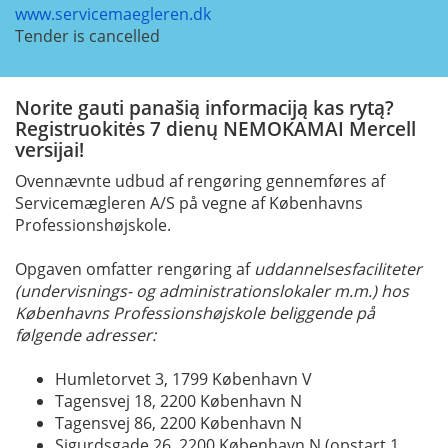
www.servicemaegleren.dk
Tender is cancelled
Norite gauti panašią informaciją kas rytą?
Registruokitės 7 dienų NEMOKAMAI Mercell
versijai!
Ovennævnte udbud af rengøring gennemføres af
Servicemægleren A/S på vegne af Københavns
Professionshøjskole.
Opgaven omfatter rengøring af
uddannelsesfaciliteter
(undervisnings- og administrationslokaler m.m.) hos
Københavns Professionshøjskole beliggende på
følgende adresser:
Humletorvet 3, 1799 København V
Tagensvej 18, 2200 København N
Tagensvej 86, 2200 København N
Sigurdsgade 26, 2200 København N (opstart 1.