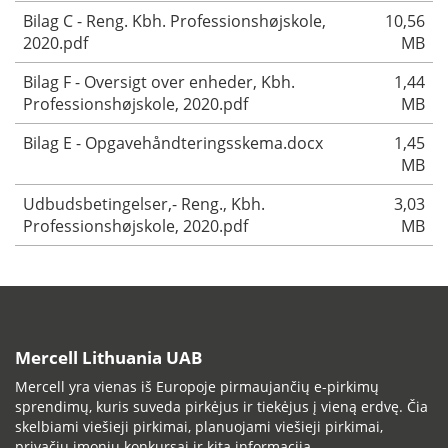
Bilag C - Reng. Kbh. Professionshøjskole,
10,56
2020.pdf
MB
Bilag F - Oversigt over enheder, Kbh.
1,44
Professionshøjskole, 2020.pdf
MB
Bilag E - Opgavehåndteringsskema.docx
1,45
MB
Udbudsbetingelser,- Reng., Kbh.
3,03
Professionshøjskole, 2020.pdf
MB
Mercell Lithuania UAB
Mercell yra vienas iš Europoje pirmaujančių e-pirkimų
sprendimų, kuris suveda pirkėjus ir tiekėjus į vieną erdvę. Čia
skelbiami viešieji pirkimai, planuojami viešieji pirkimai,
privačių įmonių konkursai ir kita informacija.