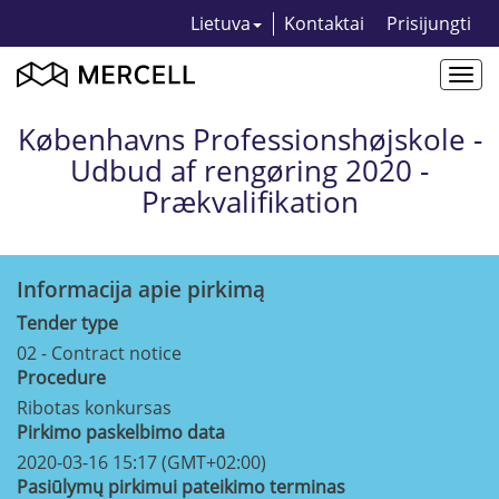
Lietuva
Kontaktai
Prisijungti
Togg
navi
Københavns Professionshøjskole -
Udbud af rengøring 2020 -
Prækvalifikation
Informacija apie pirkimą
Tender type
02 - Contract notice
Procedure
Ribotas konkursas
Pirkimo paskelbimo data
2020-03-16 15:17 (GMT+02:00)
Pasiūlymų pirkimui pateikimo terminas