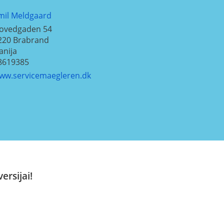
mil Meldgaard
ovedgaden 54
220
Brabrand
anija
8619385
ww.servicemaegleren.dk
ersijai!