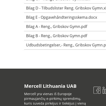
Bilag D - Tilbudslister Reng. Gribskov Gymn.x
Bilag E - Opgavehåndteringsskema.docx
Bilag A - Reng., Gribskov Gymn.pdf
Bilag B - Reng., Gribskov Gymn.pdf
Udbudsbetingelser,- Reng., Gribskov Gymn.p
Mercell Lithuania UAB
Mercell yra vienas iš Europoje
pirmaujančių e-pirkimų sprendimų,
kuris suveda pirkėjus ir tiekėjus į vieną