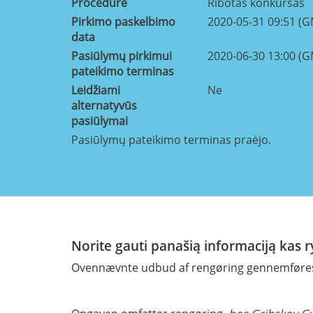
Procedure
Ribotas konkursas
Pirkimo paskelbimo
2020-05-31 09:51 (
data
Pasiūlymų pirkimui
2020-06-30 13:00 (
pateikimo terminas
Leidžiami
Ne
alternatyvūs
pasiūlymai
Pasiūlymų pateikimo terminas praėjo.
Norite gauti panašią informaciją kas 
Ovennævnte udbud af rengøring gennemføres