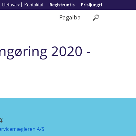
Lietuva
Kontaktai
Registruotis
Prisijungti
Pagalba
ngøring 2020 -
ą:
ervicemægleren A/S