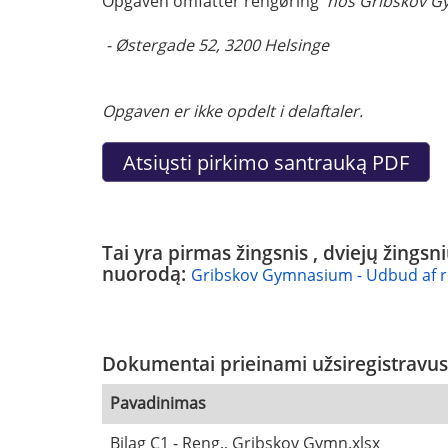
Opgaven omfatter rengøring
hos Gribskov Gy
- Østergade 52, 3200 Helsinge
Opgaven er ikke opdelt i delaftaler.
Tai yra pirmas žingsnis , dviejų žings
nuorodą:
Gribskov Gymnasium - Udbud af r
Dokumentai prieinami užsiregistravus
Pavadinimas
Bilag C1 - Reng., Gribskov Gymn.xlsx