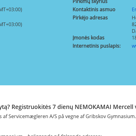
Pirkimų skyrius
GMT+03:00)
Kontaktinis asmuo
E
Pirkėjo adresas
H
GMT+03:00)
8
D
Įmonės kodas
1
Internetinis puslapis:
w
rytą? Registruokitės 7 dienų NEMOKAMAI Mercell v
 af Servicemægleren A/S på vegne af Gribskov Gymnasium.