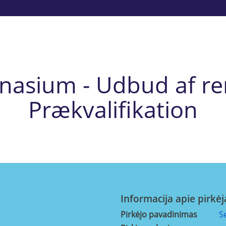
asium - Udbud af re
Prækvalifikation
Informacija apie pirkėj
Pirkėjo pavadinimas
S