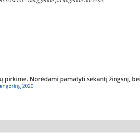
mnasium – beliggende på følgende adresse:
nių pirkime. Norėdami pamatyti sekantį žingsnį, be
engøring 2020