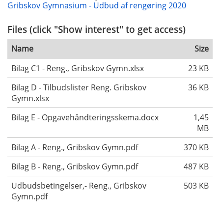
Gribskov Gymnasium - Udbud af rengøring 2020
Files (click "Show interest" to get access)
Name
Size
Bilag C1 - Reng., Gribskov Gymn.xlsx
23 KB
Bilag D - Tilbudslister Reng. Gribskov
36 KB
Gymn.xlsx
Bilag E - Opgavehåndteringsskema.docx
1,45
MB
Bilag A - Reng., Gribskov Gymn.pdf
370 KB
Bilag B - Reng., Gribskov Gymn.pdf
487 KB
Udbudsbetingelser,- Reng., Gribskov
503 KB
Gymn.pdf