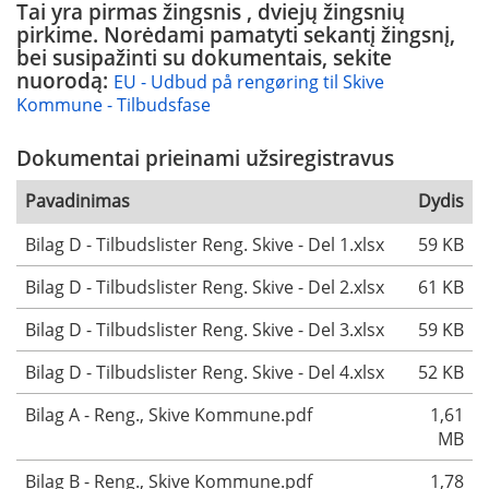
Tai yra pirmas žingsnis , dviejų žingsnių
pirkime. Norėdami pamatyti sekantį žingsnį,
bei susipažinti su dokumentais, sekite
nuorodą:
EU - Udbud på rengøring til Skive
Kommune - Tilbudsfase
Dokumentai prieinami užsiregistravus
Pavadinimas
Dydis
Bilag D - Tilbudslister Reng. Skive - Del 1.xlsx
59 KB
Bilag D - Tilbudslister Reng. Skive - Del 2.xlsx
61 KB
Bilag D - Tilbudslister Reng. Skive - Del 3.xlsx
59 KB
Bilag D - Tilbudslister Reng. Skive - Del 4.xlsx
52 KB
Bilag A - Reng., Skive Kommune.pdf
1,61
MB
Bilag B - Reng., Skive Kommune.pdf
1,78