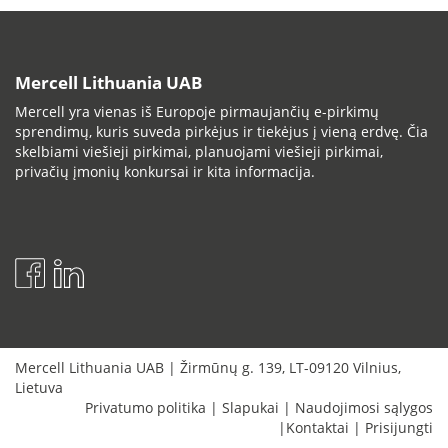
Mercell Lithuania UAB
Mercell yra vienas iš Europoje pirmaujančių e-pirkimų
sprendimų, kuris suveda pirkėjus ir tiekėjus į vieną erdvę. Čia
skelbiami viešieji pirkimai, planuojami viešieji pirkimai,
privačių įmonių konkursai ir kita informacija.
Mercell Lithuania UAB
|
Žirmūnų g. 139
,
LT-09120
Vilnius
,
Lietuva
Privatumo politika
|
Slapukai
|
Naudojimosi sąlygos
|
Kontaktai
|
Prisijungti