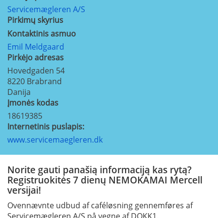
Servicemægleren A/S
Pirkimų skyrius
Kontaktinis asmuo
Emil Meldgaard
Pirkėjo adresas
Hovedgaden 54
8220
Brabrand
Danija
Įmonės kodas
18619385
Internetinis puslapis:
www.servicemaegleren.dk
Norite gauti panašią informaciją kas rytą?
Registruokitės 7 dienų NEMOKAMAI Mercell
versijai!
Ovennævnte udbud af caféløsning gennemføres af
Servicemægleren A/S på vegne af DOKK1.