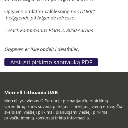
Opgaven omfatter caféløsning
hos DOKK1 –
beliggende på følgende adresse:
- Hack Kampmanns Plads 2, 8000 Aarhus
Opgaven er ikke opdelt i delaftaler.
Mercell Lithuania UAB
Mercell yra vienas iš Europoje pirmaujančių e-pirkimų
sprendimų, kuris suveda pirkėjus ir tiekėjus į vieną erdvę. Čia
skelbiami viešieji pirkimai, planuojami viešieji pirkimai,
privačių įmonių konkursai ir kita informacija.