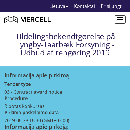
Lietuva
Kontaktai
Prisijungti
Togg
navi
Tildelingsbekendtgørelse på
Lyngby-Taarbæk Forsyning -
Udbud af rengøring 2019
Informacija apie pirkimą
Tender type
03 - Contract award notice
Procedure
Ribotas konkursas
Pirkimo paskelbimo data
2019-06-28 16:30 (GMT+03:00)
Informacija apie pirkėją: