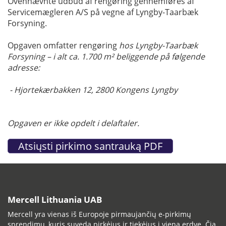
Ovennævnte udbud af rengøring gennemføres af
Servicemægleren A/S på vegne af Lyngby-Taarbæk
Forsyning.
Opgaven omfatter rengøring
hos Lyngby-Taarbæk
Forsyning – i alt ca. 1.700 m² beliggende på følgende
adresse:
- Hjortekærbakken 12, 2800 Kongens Lyngby
Opgaven er ikke opdelt i delaftaler.
Mercell Lithuania UAB
Mercell yra vienas iš Europoje pirmaujančių e-pirkimų
sprendimų, kuris suveda pirkėjus ir tiekėjus į vieną erdvę. Čia