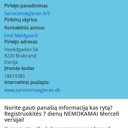
Pirkėjo pavadinimas
Servicemægleren A/S
Pirkimų skyrius
Kontaktinis asmuo
Emil Meldgaard
Pirkėjo adresas
Hovedgaden 54
8220
Brabrand
Danija
Įmonės kodas
18619385
Internetinis puslapis:
www.servicemaegleren.dk
Norite gauti panašią informaciją kas rytą?
Registruokitės 7 dienų NEMOKAMAI Mercell
versijai!