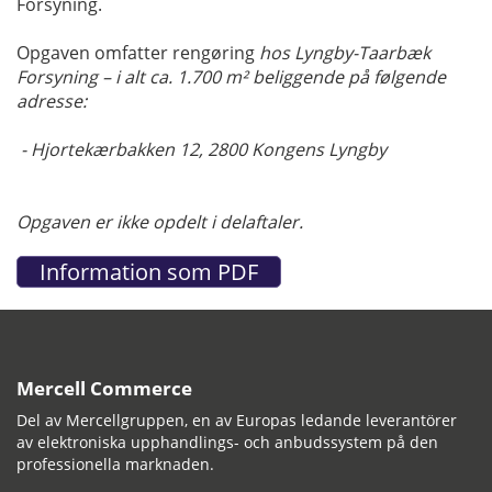
Forsyning.
Opgaven omfatter rengøring
hos Lyngby-Taarbæk
Forsyning – i alt ca. 1.700 m² beliggende på følgende
adresse:
- Hjortekærbakken 12, 2800 Kongens Lyngby
Opgaven er ikke opdelt i delaftaler.
Mercell Commerce
Del av Mercellgruppen, en av Europas ledande leverantörer
av elektroniska upphandlings- och anbudssystem på den
professionella marknaden.