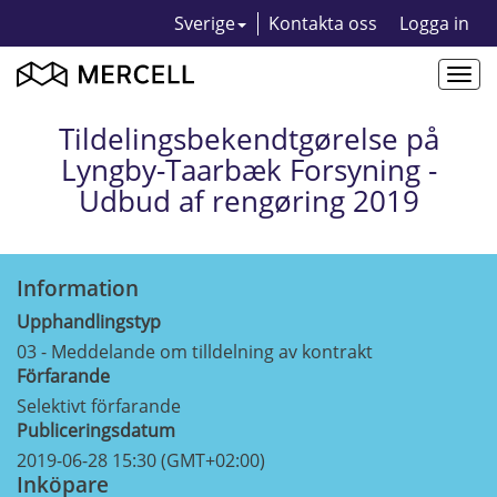
Sverige
Kontakta oss
Logga in
Togg
navi
Tildelingsbekendtgørelse på
Lyngby-Taarbæk Forsyning -
Udbud af rengøring 2019
Information
Upphandlingstyp
03 - Meddelande om tilldelning av kontrakt
Förfarande
Selektivt förfarande
Publiceringsdatum
2019-06-28 15:30 (GMT+02:00)
Inköpare