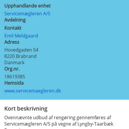
Upphandlande enhet
Servicemægleren A/S
Avdelning
Kontakt
Emil Meldgaard
Adress
Hovedgaden 54
8220
Brabrand
Danmark
Org.nr.
18619385
Hemsida
www.servicemaegleren.dk
Kort beskrivning
Ovennævnte udbud af rengøring gennemføres af
Servicemægleren A/S på vegne af Lyngby-Taarbæk