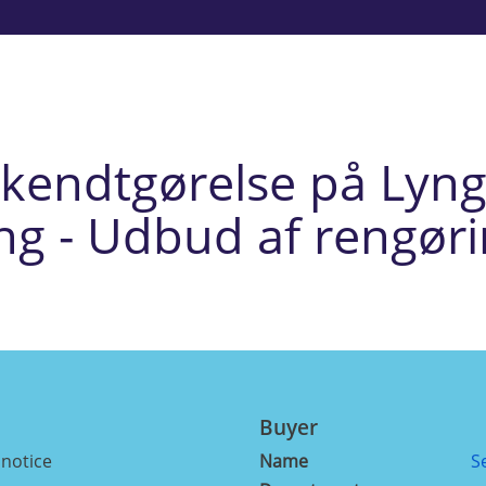
ekendtgørelse på Ly
ng - Udbud af rengør
Buyer
 notice
Name
S