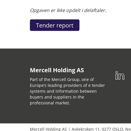
Opgaven er ikke opdelt i delaftaler.
Mercell Holding AS
Part of the Mercell Group, one of
Europe’s leading providers of e tender
systems and information between
buyers and suppliers in the
professional market.
Mercell Holding AS
|
Askekroken 11
,
0277
OSLO
,
No