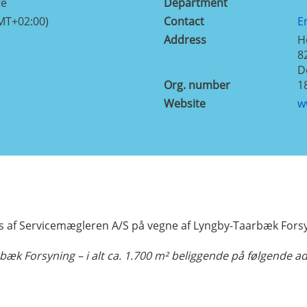
re
Department
MT+02:00)
Contact
E
Address
H
8
D
Org. number
1
Website
w
af Servicemægleren A/S på vegne af Lyngby-Taarbæk Forsy
æk Forsyning – i alt ca. 1.700 m² beliggende på følgende a