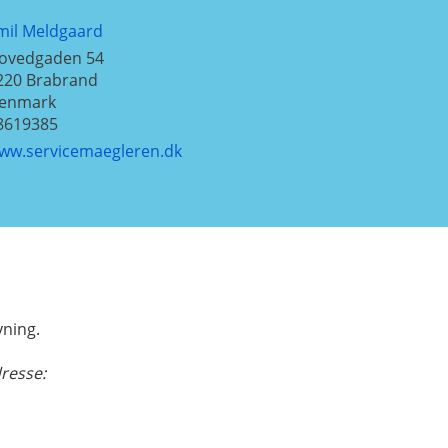
mil Meldgaard
ovedgaden 54
220
Brabrand
enmark
8619385
ww.servicemaegleren.dk
ning.
dresse: