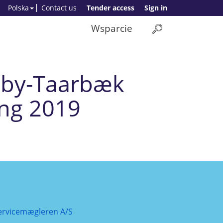
Polska
Contact us
Tender access
Sign in
Wsparcie
ngby-Taarbæk
ing 2019
ervicemægleren A/S