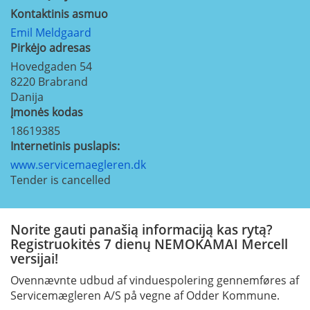
Kontaktinis asmuo
Emil Meldgaard
Pirkėjo adresas
Hovedgaden 54
8220
Brabrand
Danija
Įmonės kodas
18619385
Internetinis puslapis:
www.servicemaegleren.dk
Tender is cancelled
Norite gauti panašią informaciją kas rytą?
Registruokitės 7 dienų NEMOKAMAI Mercell
versijai!
Ovennævnte udbud af vinduespolering gennemføres af
Servicemægleren A/S på vegne af Odder Kommune.