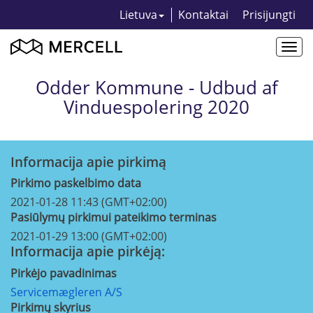
Lietuva
Kontaktai
Prisijungti
Togg
navi
Odder Kommune - Udbud af
Vinduespolering 2020
Informacija apie pirkimą
Pirkimo paskelbimo data
2021-01-28 11:43 (GMT+02:00)
Pasiūlymų pirkimui pateikimo terminas
2021-01-29 13:00 (GMT+02:00)
Informacija apie pirkėją:
Pirkėjo pavadinimas
Servicemægleren A/S
Pirkimų skyrius