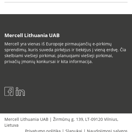
Mercell Lithuania UAB
Mercell yra vienas iš Europoje pirmaujančių e-pirkimų
sprendimų, kuris suveda pirkėjus ir tiekėjus į vieną erdvę. Čia
skelbiami viešieji pirkimai, planuojami viešieji pirkimai,
privačių įmonių konkursai ir kita informacija.
Mercell Lithuania UAB
|
Žirmūnų g. 139
,
LT-09120
Vilnius
,
Lietuva
Privatumo politika
|
Slapukai
|
Naudojimosi sąlygos