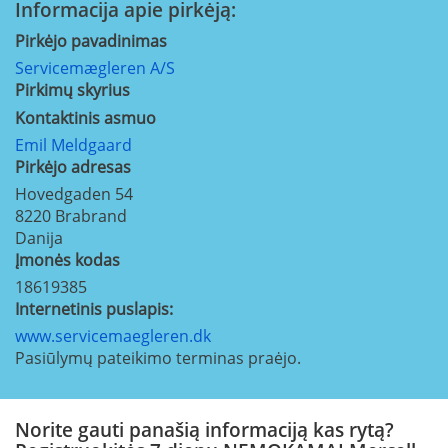
Informacija apie pirkėją:
Pirkėjo pavadinimas
Servicemægleren A/S
Pirkimų skyrius
Kontaktinis asmuo
Emil Meldgaard
Pirkėjo adresas
Hovedgaden 54
8220
Brabrand
Danija
Įmonės kodas
18619385
Internetinis puslapis:
www.servicemaegleren.dk
Pasiūlymų pateikimo terminas praėjo.
Norite gauti panašią informaciją kas rytą?