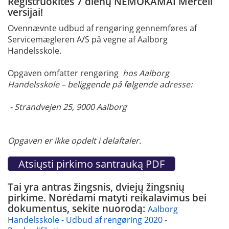
Registruokitės 7 dienų NEMOKAMAI Mercell
versijai!
Ovennævnte udbud af rengøring gennemføres af
Servicemægleren A/S på vegne af Aalborg
Handelsskole.
Opgaven omfatter rengøring
hos Aalborg
Handelsskole – beliggende på følgende adresse:
- Strandvejen 25, 9000 Aalborg
Opgaven er ikke opdelt i delaftaler.
Tai yra antras žingsnis, dviejų žingsnių
pirkime. Norėdami matyti reikalavimus bei
dokumentus, sekite nuorodą:
Aalborg
Handelsskole - Udbud af rengøring 2020 -