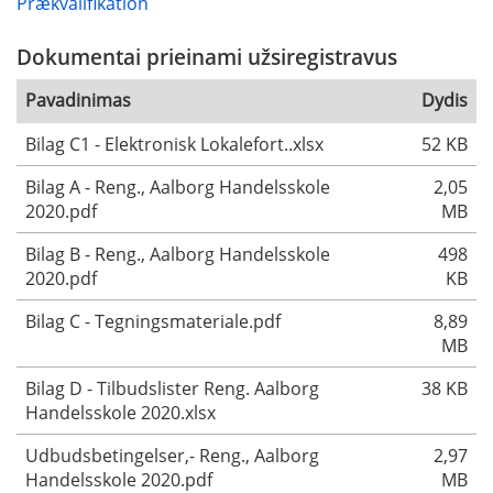
Prækvalifikation
Dokumentai prieinami užsiregistravus
Pavadinimas
Dydis
Bilag C1 - Elektronisk Lokalefort..xlsx
52 KB
Bilag A - Reng., Aalborg Handelsskole
2,05
2020.pdf
MB
Bilag B - Reng., Aalborg Handelsskole
498
2020.pdf
KB
Bilag C - Tegningsmateriale.pdf
8,89
MB
Bilag D - Tilbudslister Reng. Aalborg
38 KB
Handelsskole 2020.xlsx
Udbudsbetingelser,- Reng., Aalborg
2,97
Handelsskole 2020.pdf
MB