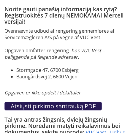
Norite gauti panašią informaciją kas rytą?
Registruokitės 7 dienų NEMOKAMAI Mercell
versijai!
Ovennævnte udbud af rengøring gennemføres af
Servicemægleren A/S på vegne af VUC Vest.
Opgaven omfatter rengøring
hos VUC Vest –
beliggende på følgende adresser:
Stormgade 47, 6700 Esbjerg
Baungårdsvej 2, 6600 Vejen
Opgaven er ikke opdelt i delaftaler
Tai yra antras žingsnis, dviejų žingsnių
pirkime. Norėdami matyti reikalavimus bei
dokumentus, sekite nuorodą:
VUC Vest - Udbud