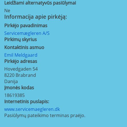
Leidžiami alternatyvūs pasiūlymai
Ne
Informacija apie pirkėją:
Pirkėjo pavadinimas
Servicemægleren A/S
Pirkimų skyrius
Kontaktinis asmuo
Emil Meldgaard
Pirkėjo adresas
Hovedgaden 54
8220
Brabrand
Danija
Įmonės kodas
18619385
Internetinis puslapis:
www.servicemaegleren.dk
Pasiūlymų pateikimo terminas praėjo.