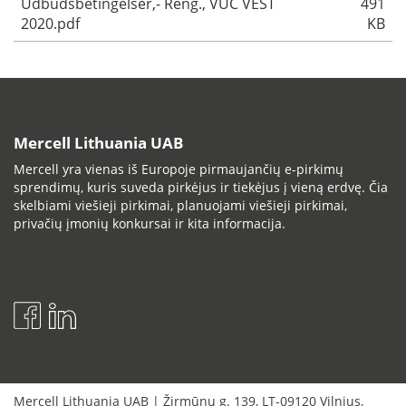
Udbudsbetingelser,- Reng., VUC VEST
491
2020.pdf
KB
Mercell Lithuania UAB
Mercell yra vienas iš Europoje pirmaujančių e-pirkimų
sprendimų, kuris suveda pirkėjus ir tiekėjus į vieną erdvę. Čia
skelbiami viešieji pirkimai, planuojami viešieji pirkimai,
privačių įmonių konkursai ir kita informacija.
Mercell Lithuania UAB
|
Žirmūnų g. 139
,
LT-09120
Vilnius
,