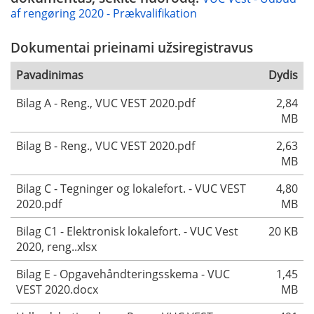
af rengøring 2020 - Prækvalifikation
Dokumentai prieinami užsiregistravus
Pavadinimas
Dydis
Bilag A - Reng., VUC VEST 2020.pdf
2,84
MB
Bilag B - Reng., VUC VEST 2020.pdf
2,63
MB
Bilag C - Tegninger og lokalefort. - VUC VEST
4,80
2020.pdf
MB
Bilag C1 - Elektronisk lokalefort. - VUC Vest
20 KB
2020, reng..xlsx
Bilag E - Opgavehåndteringsskema - VUC
1,45
VEST 2020.docx
MB