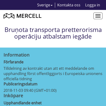
Sverige
Kontakta oss
Logga in
Togg
navi
Bruņota transporta pretterorisma
operāciju atbalstam iegāde
Information
Förfarande
Tilldelning av kontrakt utan att ett meddelande om
upphandling först offentliggjorts i Europeiska unionens
officiella tidning
Publiceringsdatum
2018-11-03 09:40 (GMT+01:00)
Inköpare
Upphandlande enhet