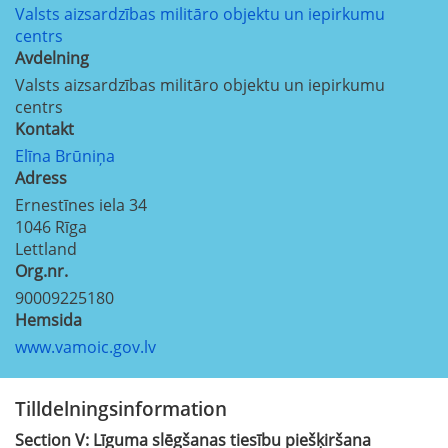
Valsts aizsardzības militāro objektu un iepirkumu
centrs
Avdelning
Valsts aizsardzības militāro objektu un iepirkumu
centrs
Kontakt
Elīna Brūniņa
Adress
Ernestīnes iela 34
1046
Rīga
Lettland
Org.nr.
90009225180
Hemsida
www.vamoic.gov.lv
Tilldelningsinformation
Section
V:
Līguma slēgšanas tiesību piešķiršana