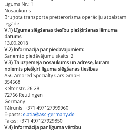
Līgums Nr.
: 1
Nosaukums
Bruņota transporta pretterorisma operāciju atbalstam
iegāde
V.1)
Līguma slēgšanas tiesību piešķiršanas lēmuma
datums
13.09.2018
V.2)
Informācija par piedāvājumiem:
Saņemto piedāvājumu skaits: 2
V.3)
Tā uzņēmēja nosaukums un adrese, kuram
nolemts piešķirt līguma slēgšanas tiesības
ASC Amored Specialty Cars GmbH
354568
Keltenstr. 26-28
72766 Reutlingen
Germany
Tālrunis
: +371 497127999960
E-pasts
:
e.atia@asc-germany.de
Fakss
: +371 497127929850
V.4)
Informācija par līguma vērtību