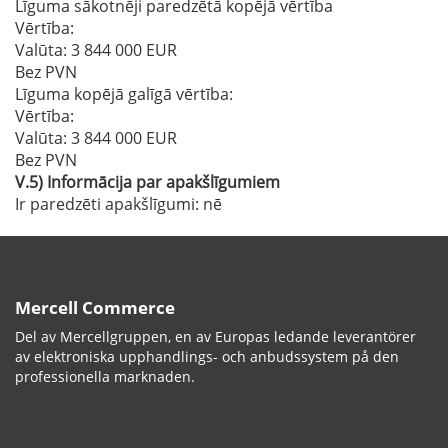
Līguma sākotnēji paredzētā kopējā vērtība
Vērtība:
Valūta: 3 844 000 EUR
Bez PVN
Līguma kopējā galīgā vērtība:
Vērtība:
Valūta: 3 844 000 EUR
Bez PVN
V.5)
Informācija par apakšlīgumiem
Ir paredzēti apakšlīgumi:
nē
Mercell Commerce
Del av Mercellgruppen, en av Europas ledande leverantörer
av elektroniska upphandlings- och anbudssystem på den
professionella marknaden.