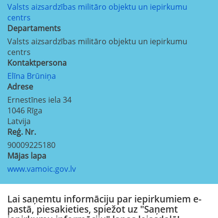
Valsts aizsardzības militāro objektu un iepirkumu
centrs
Departaments
Valsts aizsardzības militāro objektu un iepirkumu
centrs
Kontaktpersona
Elīna Brūniņa
Adrese
Ernestīnes iela 34
1046
Rīga
Latvija
Reģ. Nr.
90009225180
Mājas lapa
www.vamoic.gov.lv
Lai saņemtu informāciju par iepirkumiem e-
pastā, piesakieties, spiežot uz "Saņemt