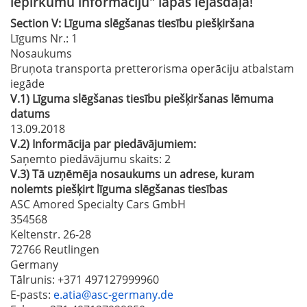
iepirkumu informāciju" lapas lejasdaļā!
Section
V:
Līguma slēgšanas tiesību piešķiršana
Līgums Nr.
: 1
Nosaukums
Bruņota transporta pretterorisma operāciju atbalstam
iegāde
V.1)
Līguma slēgšanas tiesību piešķiršanas lēmuma
datums
13.09.2018
V.2)
Informācija par piedāvājumiem:
Saņemto piedāvājumu skaits: 2
V.3)
Tā uzņēmēja nosaukums un adrese, kuram
nolemts piešķirt līguma slēgšanas tiesības
ASC Amored Specialty Cars GmbH
354568
Keltenstr. 26-28
72766 Reutlingen
Germany
Tālrunis
: +371 497127999960
E-pasts
:
e.atia@asc-germany.de