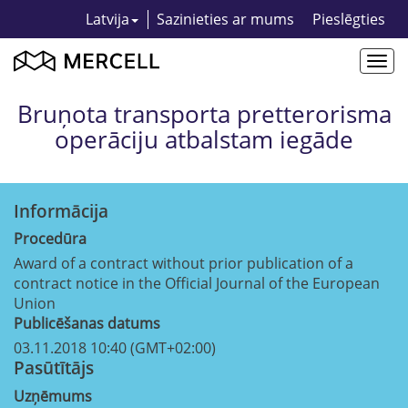
Latvija
Sazinieties ar mums
Pieslēgties
Togg
navi
Bruņota transporta pretterorisma
operāciju atbalstam iegāde
Informācija
Procedūra
Award of a contract without prior publication of a
contract notice in the Official Journal of the European
Union
Publicēšanas datums
03.11.2018 10:40 (GMT+02:00)
Pasūtītājs
Uzņēmums