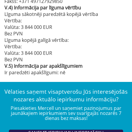
Fakss
: +371 497127929850
V.4)
Informācija par līguma vērtību
Līguma sākotnēji paredzētā kopējā vērtība
Vērtība:
Valūta: 3 844 000 EUR
Bez PVN
Līguma kopējā galīgā vērtība:
Vērtība:
Valūta: 3 844 000 EUR
Bez PVN
V.5)
Informācija par apakšlīgumiem
Ir paredzēti apakšlīgumi:
nē
Vēlaties saņemt visaptverošu Jūs interesējošās
nozares aktuālo iepirkumu informāciju?
Piesakieties Mercell un saņemiet paziņojumus par
jaunākajiem iepirkumiem sev svarīgajās nozarēs 7
dienas bez maksas!