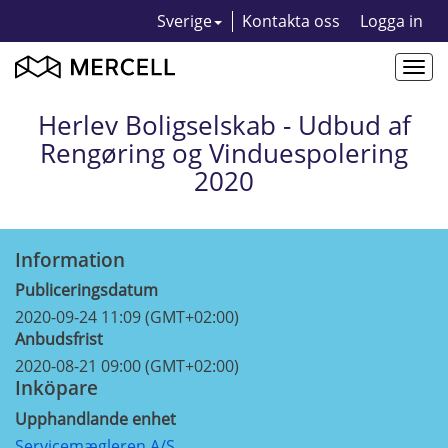
Sverige
Kontakta oss
Logga in
Togg
navi
Herlev Boligselskab - Udbud af
Rengøring og Vinduespolering
2020
Information
Publiceringsdatum
2020-09-24 11:09 (GMT+02:00)
Anbudsfrist
2020-08-21 09:00 (GMT+02:00)
Inköpare
Upphandlande enhet
Servicemægleren A/S