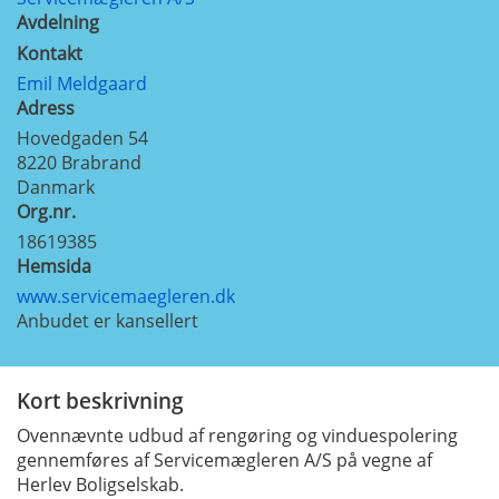
Avdelning
Kontakt
Emil Meldgaard
Adress
Hovedgaden 54
8220
Brabrand
Danmark
Org.nr.
18619385
Hemsida
www.servicemaegleren.dk
Anbudet er kansellert
Kort beskrivning
Ovennævnte udbud af rengøring og vinduespolering
gennemføres af Servicemægleren A/S på vegne af
Herlev Boligselskab.