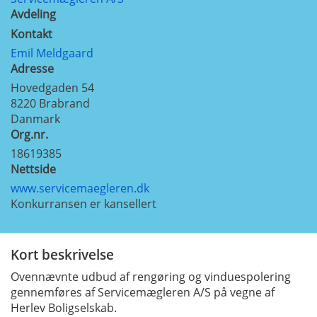
Avdeling
Kontakt
Emil Meldgaard
Adresse
Hovedgaden 54
8220
Brabrand
Danmark
Org.nr.
18619385
Nettside
www.servicemaegleren.dk
Konkurransen er kansellert
Kort beskrivelse
Ovennævnte udbud af rengøring og vinduespolering
gennemføres af Servicemægleren A/S på vegne af
Herlev Boligselskab.