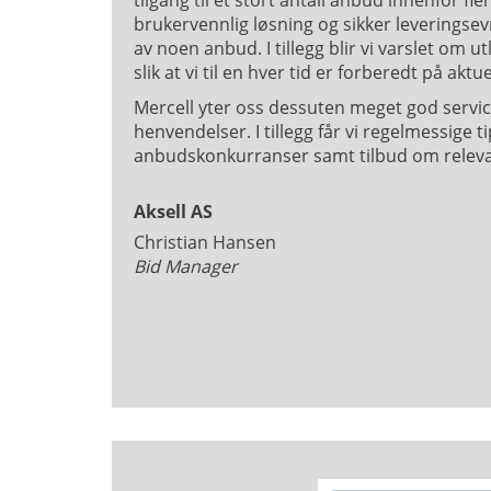
tilgang til et stort antall anbud innenfor fl
brukervennlig løsning og sikker leveringsevne
av noen anbud. I tillegg blir vi varslet om
slik at vi til en hver tid er forberedt på akt
Mercell yter oss dessuten meget god servi
henvendelser. I tillegg får vi regelmessige 
anbudskonkurranser samt tilbud om releva
Aksell AS
Christian Hansen
Bid Manager