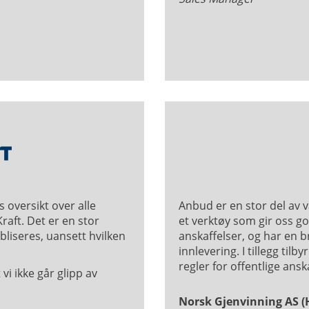
s oversikt over alle
Anbud er en stor del av v
raft. Det er en stor
et verktøy som gir oss go
bliseres, uansett hvilken
anskaffelser, og har en 
innlevering. I tillegg til
regler for offentlige anska
vi ikke går glipp av
Norsk Gjenvinning AS 