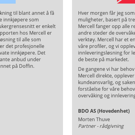
ning til blant annet å få
Hver morgen får jeg som 
se innkjøpere som
muligheter, basert på tre
rukergrensesnitt er enkelt
Mercell fanger opp alle r
supporten hos Mercell er
andre steder de overvåke
løsning til alle som
verktøy. Mercell har et e
er det profesjonelle
våre profiler, og vi opple
vate innkjøpere. Det
innleveringsløsning for le
ssante anbud under
de beste på markedet.
unnet på Doffin.
De gangene vi har behov 
Mercell direkte, opplever 
kundeansvarlig, og saken
forståelse for våre behov. 
overvåking og innlevering
BDO AS (Hovedenhet)
Morten Thuve
Partner - rådgivning