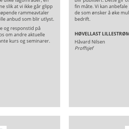
ere ulike fagområder, en
blir publisert. Dette gir
 slik at vi ikke går glipp
fin måte. Vi kan anbefale
 utløpende rammeavtaler
de som ønsker å øke muli
uelle anbud som blir utlyst.
bedrift.
ce og responstid på
HØVELLAST LILLESTRØM
tips om andre aktuelle
nte kurs og seminarer.
Håvard Nilsen
Proffsjef