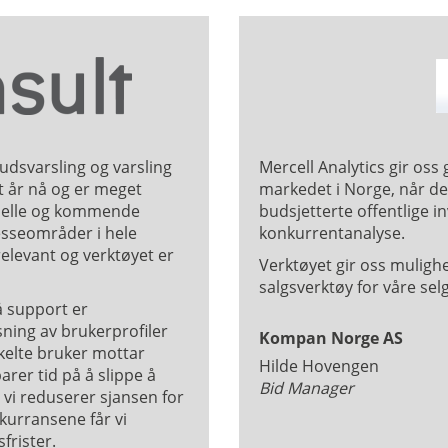
budsvarsling og varsling
Mercell Analytics gir oss 
år nå og er meget
markedet i Norge, når de
ktuelle og kommende
budsjetterte offentlige
i
resseområder i hele
konkurrentanalyse.
elevant og verktøyet er
Verktøyet gir oss mulighe
salgsverktøy for våre se
å support er
asning av brukerprofiler
Kompan Norge AS
kelte bruker mottar
Hilde Hovengen
rer tid på å slippe å
Bid Manager
vi reduserer sjansen for
kurransene får vi
frister.