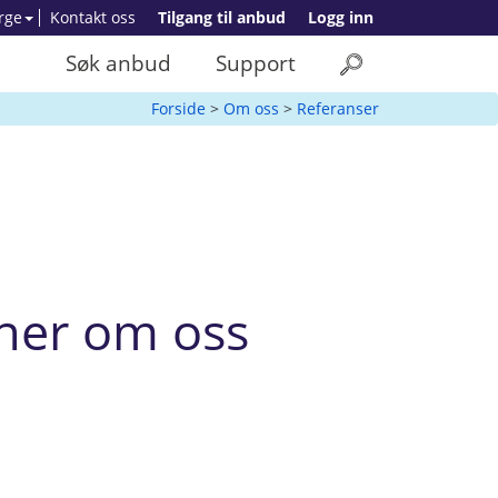
rge
Kontakt oss
Tilgang til anbud
Logg inn
Søk anbud
Support
Forside
>
Om oss
>
Referanser
ner om oss