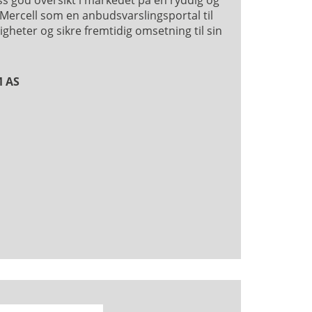
 oss god oversikt i markedet på en ryddig og
 Mercell som en anbudsvarslingsportal til
gheter og sikre fremtidig omsetning til sin
 AS