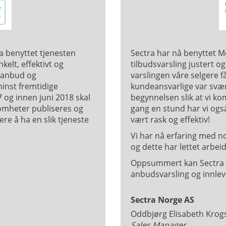
ha benyttet tjenesten
Sectra har nå benyttet Mer
kelt, effektivt og
tilbudsvarsling justert o
e anbud og
varslingen våre selgere f
inst fremtidige
kundeansvarlige var svær
17 og innen juni 2018 skal
begynnelsen slik at vi kom
somheter publiseres og
gang en stund har vi ogs
ere å ha en slik tjeneste
vært rask og effektiv!
Vi har nå erfaring med no
og dette har lettet arbe
Oppsummert kan Sectra a
anbudsvarsling og innleve
Sectra Norge AS
Oddbjørg Elisabeth Krog
Sales Manager