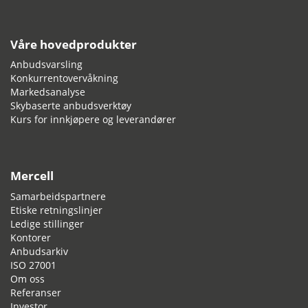
Våre hovedprodukter
Anbudsvarsling
Konkurrentovervåkning
Markedsanalyse
Skybaserte anbudsverktøy
Kurs for innkjøpere og leverandører
Mercell
Samarbeidspartnere
Etiske retningslinjer
Ledige stillinger
Kontorer
Anbudsarkiv
ISO 27001
Om oss
Referanser
Investor