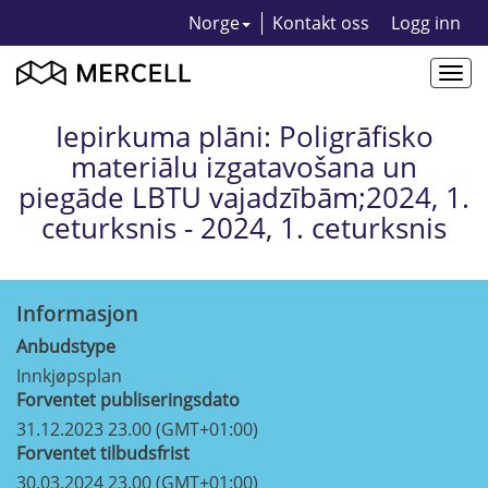
Norge
Kontakt oss
Logg inn
Togg
navi
Iepirkuma plāni: Poligrāfisko
materiālu izgatavošana un
piegāde LBTU vajadzībām;2024, 1.
ceturksnis - 2024, 1. ceturksnis
Informasjon
Anbudstype
Innkjøpsplan
Forventet publiseringsdato
31.12.2023 23.00 (GMT+01:00)
Forventet tilbudsfrist
30.03.2024 23.00 (GMT+01:00)