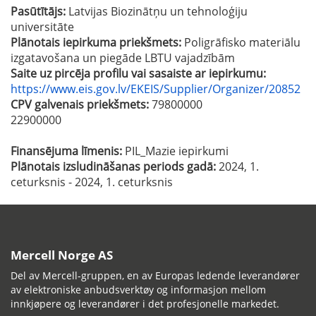
Pasūtītājs:
Latvijas Biozinātņu un tehnoloģiju
universitāte
Plānotais iepirkuma priekšmets:
Poligrāfisko materiālu
izgatavošana un piegāde LBTU vajadzībām
Saite uz pircēja profilu vai sasaiste ar iepirkumu:
https://www.eis.gov.lv/EKEIS/Supplier/Organizer/20852
CPV galvenais priekšmets:
79800000
22900000
Finansējuma līmenis:
PIL_Mazie iepirkumi
Plānotais izsludināšanas periods gadā:
2024, 1.
ceturksnis - 2024, 1. ceturksnis
Mercell Norge AS
Del av Mercell-gruppen, en av Europas ledende leverandører
av elektroniske anbudsverktøy og informasjon mellom
innkjøpere og leverandører i det profesjonelle markedet.