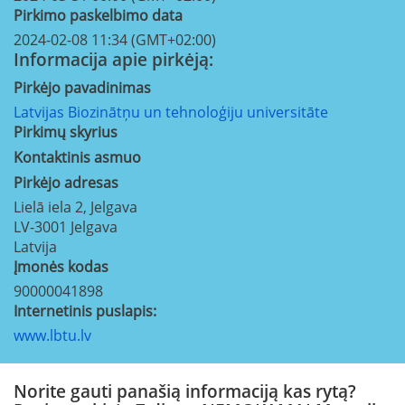
Pirkimo paskelbimo data
2024-02-08 11:34 (GMT+02:00)
Informacija apie pirkėją:
Pirkėjo pavadinimas
Latvijas Biozinātņu un tehnoloģiju universitāte
Pirkimų skyrius
Kontaktinis asmuo
Pirkėjo adresas
Lielā iela 2, Jelgava
LV-3001
Jelgava
Latvija
Įmonės kodas
90000041898
Internetinis puslapis:
www.lbtu.lv
Norite gauti panašią informaciją kas rytą?