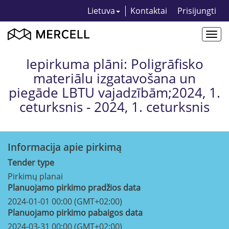
Lietuva
Kontaktai
Prisijungti
Togg
navi
Iepirkuma plāni: Poligrāfisko
materiālu izgatavošana un
piegāde LBTU vajadzībām;2024, 1.
ceturksnis - 2024, 1. ceturksnis
Informacija apie pirkimą
Tender type
Pirkimų planai
Planuojamo pirkimo pradžios data
2024-01-01 00:00 (GMT+02:00)
Planuojamo pirkimo pabaigos data
2024-03-31 00:00 (GMT+02:00)