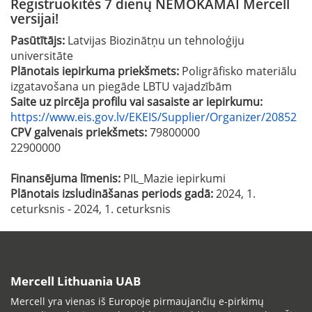
Registruokitės 7 dienų NEMOKAMAI Mercell
versijai!
Pasūtītājs:
Latvijas Biozinātņu un tehnoloģiju
universitāte
Plānotais iepirkuma priekšmets:
Poligrāfisko materiālu
izgatavošana un piegāde LBTU vajadzībām
Saite uz pircēja profilu vai sasaiste ar iepirkumu:
https://www.eis.gov.lv/EKEIS/Supplier/Organizer/20852
CPV galvenais priekšmets:
79800000
22900000
Finansējuma līmenis:
PIL_Mazie iepirkumi
Plānotais izsludināšanas periods gadā:
2024, 1.
ceturksnis - 2024, 1. ceturksnis
Mercell Lithuania UAB
Mercell yra vienas iš Europoje pirmaujančių e-pirkimų