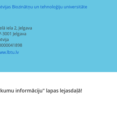
atvijas Biozinātņu un tehnoloģiju universitāte
elā iela 2, Jelgava
V-3001
Jelgava
tvija
0000041898
ww.lbtu.lv
rkumu informāciju" lapas lejasdaļā!