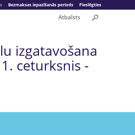
s
Bezmaksas iepazīšanās periods
Pieslēgties
Atbalsts
ālu izgatavošana
. ceturksnis -