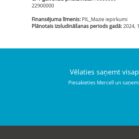
22900000
Finansējuma līmenis:
PIL_Mazie iepirkumi
Plānotais izsludināšanas periods gadā:
2024, 1
Vēlaties saņemt visap
Piesakieties Mercell un saņem