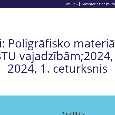
Latvija
Sazinieties ar mum
: Poligrāfisko materi
TU vajadzībām;2024, 1
2024, 1. ceturksnis
Pasūtītājs