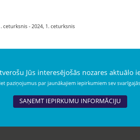
. ceturksnis - 2024, 1. ceturksnis
tverošu Jūs interesējošās nozares aktuālo 
iet paziņojumus par jaunākajiem iepirkumiem sev svarīgajā
SAŅEMT IEPIRKUMU INFORMĀCIJU