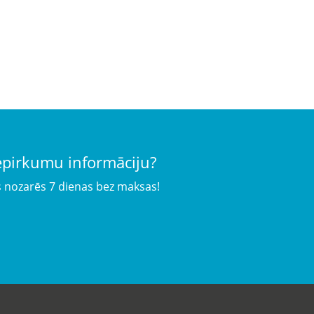
iepirkumu informāciju?
s nozarēs 7 dienas bez maksas!