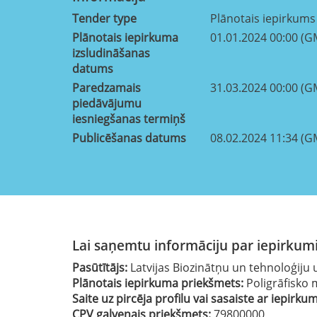
Tender type
Plānotais iepirkums
Plānotais iepirkuma
01.01.2024 00:00 (G
izsludināšanas
datums
Paredzamais
31.03.2024 00:00 (G
piedāvājumu
iesniegšanas termiņš
Publicēšanas datums
08.02.2024 11:34 (G
Lai saņemtu informāciju par iepirkumi
Pasūtītājs:
Latvijas Biozinātņu un tehnoloģiju 
Plānotais iepirkuma priekšmets:
Poligrāfisko
Saite uz pircēja profilu vai sasaiste ar iepirku
CPV galvenais priekšmets:
79800000