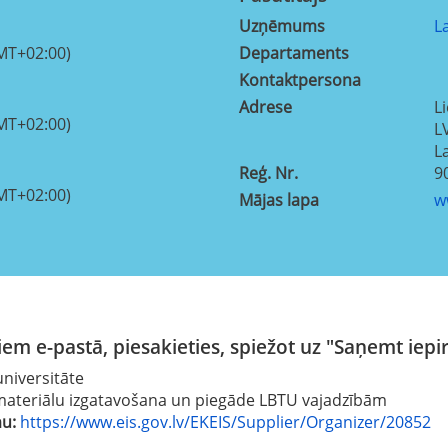
Uzņēmums
L
MT+02:00)
Departaments
Kontaktpersona
Adrese
Li
MT+02:00)
L
La
Reģ. Nr.
9
MT+02:00)
Mājas lapa
w
em e-pastā, piesakieties, spiežot uz "Saņemt iepi
universitāte
 materiālu izgatavošana un piegāde LBTU vajadzībām
mu:
https://www.eis.gov.lv/EKEIS/Supplier/Organizer/20852