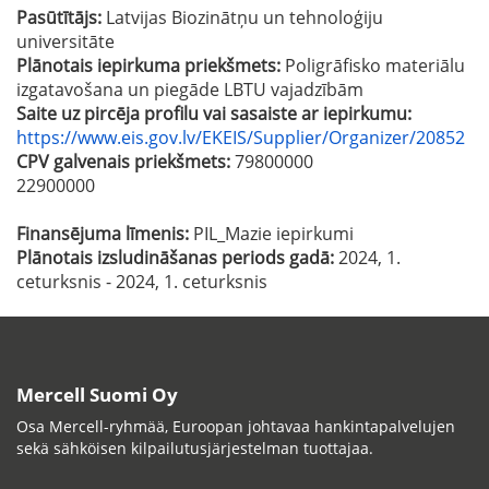
Pasūtītājs:
Latvijas Biozinātņu un tehnoloģiju
universitāte
Plānotais iepirkuma priekšmets:
Poligrāfisko materiālu
izgatavošana un piegāde LBTU vajadzībām
Saite uz pircēja profilu vai sasaiste ar iepirkumu:
https://www.eis.gov.lv/EKEIS/Supplier/Organizer/20852
CPV galvenais priekšmets:
79800000
22900000
Finansējuma līmenis:
PIL_Mazie iepirkumi
Plānotais izsludināšanas periods gadā:
2024, 1.
ceturksnis - 2024, 1. ceturksnis
Mercell Suomi Oy
Osa Mercell-ryhmää, Euroopan johtavaa hankintapalvelujen
sekä sähköisen kilpailutusjärjestelman tuottajaa.