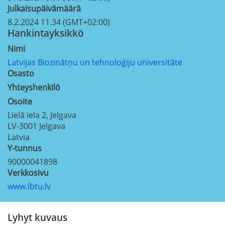
Julkaisupäivämäärä
8.2.2024 11.34 (GMT+02:00)
Hankintayksikkö
Nimi
Latvijas Biozinātņu un tehnoloģiju universitāte
Osasto
Yhteyshenkilö
Osoite
Lielā iela 2, Jelgava
LV-3001
Jelgava
Latvia
Y-tunnus
90000041898
Verkkosivu
www.lbtu.lv
Lyhyt kuvaus