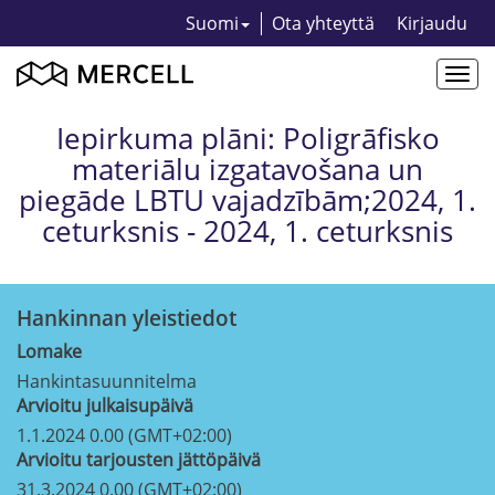
Suomi
Ota yhteyttä
Kirjaudu
Togg
navi
Iepirkuma plāni: Poligrāfisko
materiālu izgatavošana un
piegāde LBTU vajadzībām;2024, 1.
ceturksnis - 2024, 1. ceturksnis
Hankinnan yleistiedot
Lomake
Hankintasuunnitelma
Arvioitu julkaisupäivä
1.1.2024 0.00 (GMT+02:00)
Arvioitu tarjousten jättöpäivä
31.3.2024 0.00 (GMT+02:00)