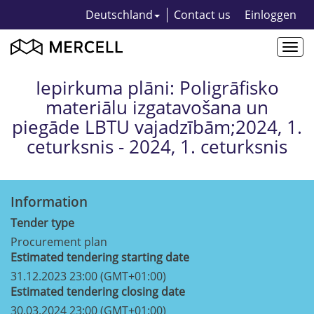
Deutschland
Contact us
Einloggen
Togg
navi
Iepirkuma plāni: Poligrāfisko
materiālu izgatavošana un
piegāde LBTU vajadzībām;2024, 1.
ceturksnis - 2024, 1. ceturksnis
Information
Tender type
Procurement plan
Estimated tendering starting date
31.12.2023 23:00 (GMT+01:00)
Estimated tendering closing date
30.03.2024 23:00 (GMT+01:00)