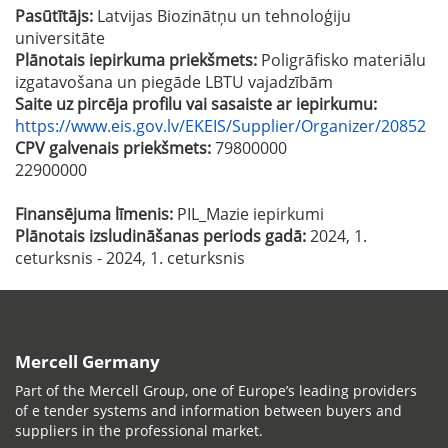
Pasūtītājs:
Latvijas Biozinātņu un tehnoloģiju
universitāte
Plānotais iepirkuma priekšmets:
Poligrāfisko materiālu
izgatavošana un piegāde LBTU vajadzībām
Saite uz pircēja profilu vai sasaiste ar iepirkumu:
https://www.eis.gov.lv/EKEIS/Supplier/Organizer/20852
CPV galvenais priekšmets:
79800000
22900000
Finansējuma līmenis:
PIL_Mazie iepirkumi
Plānotais izsludināšanas periods gadā:
2024, 1.
ceturksnis - 2024, 1. ceturksnis
Mercell Germany
Part of the Mercell Group, one of Europe’s leading providers
of e tender systems and information between buyers and
suppliers in the professional market.