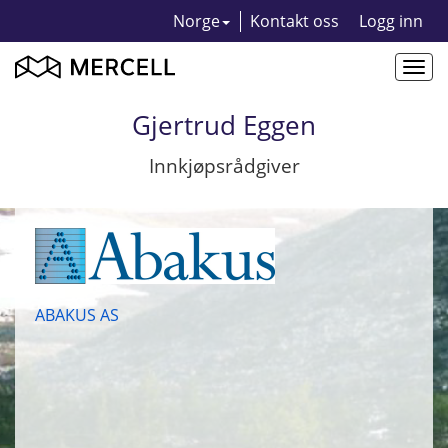
Norge
Kontakt oss
Logg inn
Togg
navi
Gjertrud Eggen
Innkjøpsrådgiver
ABAKUS AS