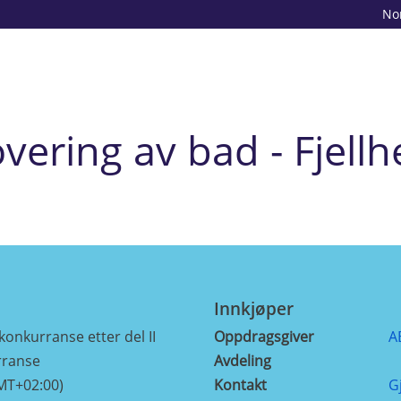
No
vering av bad - Fjellh
Innkjøper
konkurranse etter del II
Oppdragsgiver
A
rranse
Avdeling
MT+02:00)
Kontakt
G