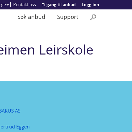
rge
Kontakt oss
Tilgang til anbud
Logg inn
Søk anbud
Support
eimen Leirskole
BAKUS AS
jertrud Eggen