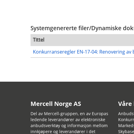
Systemgenererte filer/Dynamiske dokum
Tittel
Konkurranseregler EN-17-04: Renovering av b
Mercell Norge AS
Våre
Del av Mercell-gruppen, en av Europas
Anbudsv
ledende leverandører av elektroniske
Konkurr
anbudsverktøy og informasjon mellom
Marked
innkjøpere og leverandører i det
Skybase