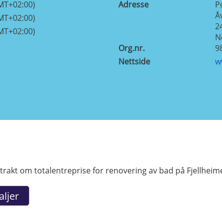
MT+02:00)
Adresse
P
Å
MT+02:00)
2
MT+02:00)
N
Org.nr.
9
Nettside
w
rakt om totalentreprise for renovering av bad på Fjellheime