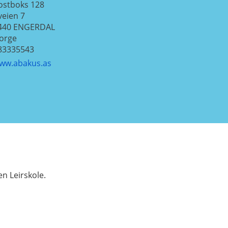
ostboks 128
veien 7
440
ENGERDAL
orge
83335543
ww.abakus.as
n Leirskole.