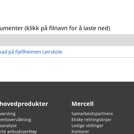
enter (klikk på filnavn for å laste ned)
ad på Fjellheimen Leirskole
 hovedprodukter
Mercell
arsling
Samarbeidspartnere
entovervåkning
Etiske retningslinjer
sanalyse
Ledige stillinger
rte anbudsverktøy
Kontorer