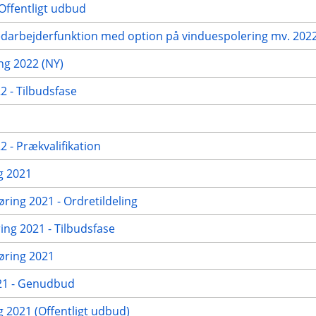
Offentligt udbud
edarbejderfunktion med option på vinduespolering mv. 2022 
g 2022 (NY)
 - Tilbudsfase
 - Prækvalifikation
g 2021
øring 2021 - Ordretildeling
ng 2021 - Tilbudsfase
gøring 2021
021 - Genudbud
2021 (Offentligt udbud)