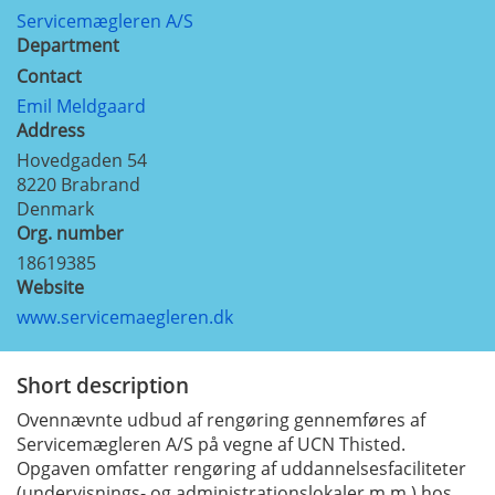
Servicemægleren A/S
Department
Contact
Emil Meldgaard
Address
Hovedgaden 54
8220
Brabrand
Denmark
Org. number
18619385
Website
www.servicemaegleren.dk
Short description
Ovennævnte udbud af rengøring gennemføres af
Servicemægleren A/S på vegne af UCN Thisted.
Opgaven omfatter rengøring af uddannelsesfaciliteter
(undervisnings- og administrationslokaler m.m.) hos