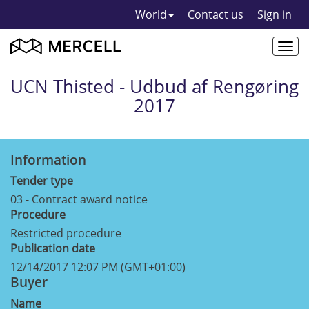
World
Contact us
Sign in
Togg
navi
UCN Thisted - Udbud af Rengøring
2017
Information
Tender type
03 - Contract award notice
Procedure
Restricted procedure
Publication date
12/14/2017 12:07 PM (GMT+01:00)
Buyer
Name