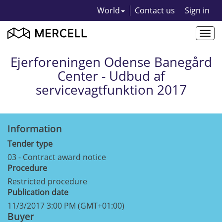
World
Contact us
Sign in
Togg
navi
Ejerforeningen Odense Banegård
Center - Udbud af
servicevagtfunktion 2017
Information
Tender type
03 - Contract award notice
Procedure
Restricted procedure
Publication date
11/3/2017 3:00 PM (GMT+01:00)
Buyer