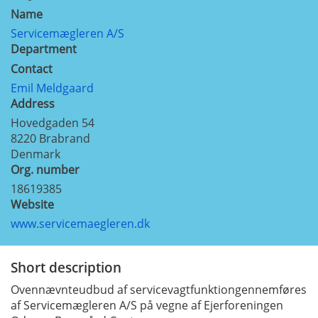
Name
Servicemægleren A/S
Department
Contact
Emil Meldgaard
Address
Hovedgaden 54
8220
Brabrand
Denmark
Org. number
18619385
Website
www.servicemaegleren.dk
Short description
Ovennævnteudbud af servicevagtfunktiongennemføres
af Servicemægleren A/S på vegne af Ejerforeningen