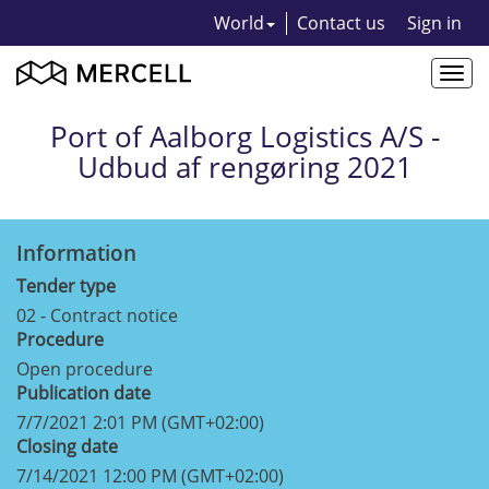
World
Contact us
Sign in
Togg
navi
Port of Aalborg Logistics A/S -
Udbud af rengøring 2021
Information
Tender type
02 - Contract notice
Procedure
Open procedure
Publication date
7/7/2021 2:01 PM (GMT+02:00)
Closing date
7/14/2021 12:00 PM (GMT+02:00)