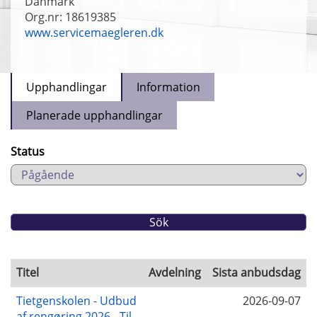
Danmark
Org.nr: 18619385
www.servicemaegleren.dk
Upphandlingar
Information
Planerade upphandlingar
Status
Titel
Avdelning
Sista anbudsdag
Tietgenskolen - Udbud
2026-09-07
af rengøring 2026 - Til