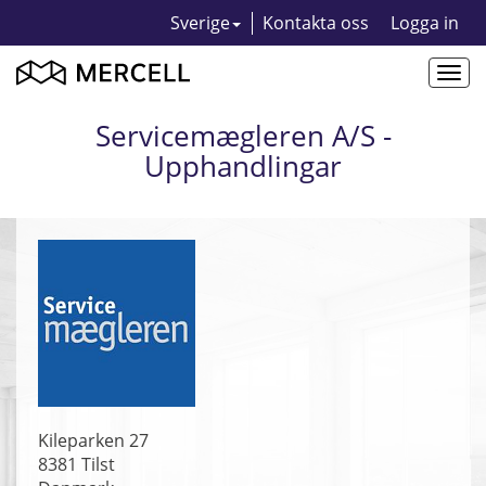
Sverige
Kontakta oss
Logga in
Togg
navi
Servicemægleren A/S -
Upphandlingar
Kileparken 27
8381
Tilst