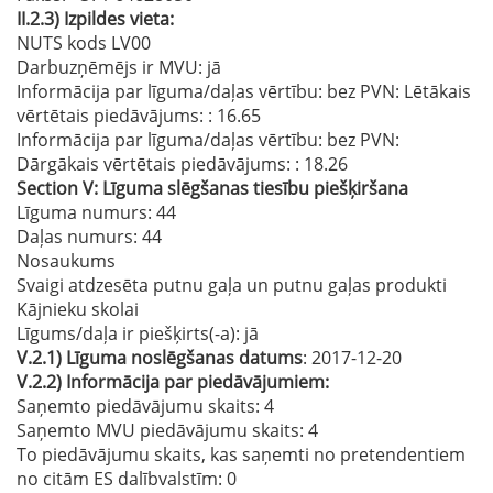
II.2.3)
Izpildes vieta:
NUTS kods LV00
Darbuzņēmējs ir MVU:
jā
Informācija par līguma/daļas vērtību: bez PVN: Lētākais
vērtētais piedāvājums:
: 16.65
Informācija par līguma/daļas vērtību: bez PVN:
Dārgākais vērtētais piedāvājums:
: 18.26
Section
V:
Līguma slēgšanas tiesību piešķiršana
Līguma numurs
: 44
Daļas numurs
: 44
Nosaukums
Svaigi atdzesēta putnu gaļa un putnu gaļas produkti
Kājnieku skolai
Līgums/daļa ir piešķirts(-a):
jā
V.2.1)
Līguma noslēgšanas datums
: 2017-12-20
V.2.2)
Informācija par piedāvājumiem:
Saņemto piedāvājumu skaits: 4
Saņemto MVU piedāvājumu skaits
: 4
To piedāvājumu skaits, kas saņemti no pretendentiem
no citām ES dalībvalstīm
: 0