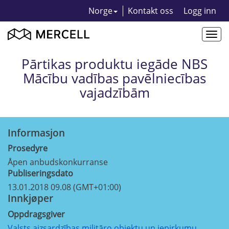
Norge
Kontakt oss
Logg inn
Togg
navi
Pārtikas produktu iegāde NBS
Mācību vadības pavēlniecības
vajadzībām
Informasjon
Prosedyre
Åpen anbudskonkurranse
Publiseringsdato
13.01.2018 09.08 (GMT+01:00)
Innkjøper
Oppdragsgiver
Valsts aizsardzības militāro objektu un iepirkumu