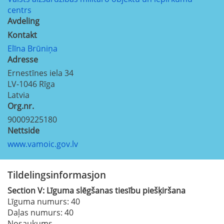
centrs
Avdeling
Kontakt
Elīna Brūniņa
Adresse
Ernestīnes iela 34
LV-1046
Rīga
Latvia
Org.nr.
90009225180
Nettside
www.vamoic.gov.lv
Tildelingsinformasjon
Section
V:
Līguma slēgšanas tiesību piešķiršana
Līguma numurs
: 40
Daļas numurs
: 40
Nosaukums