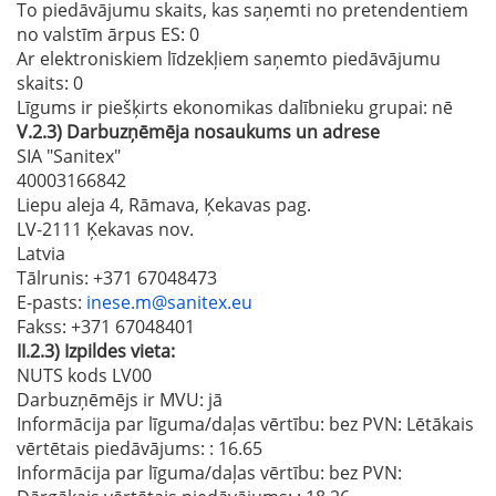
To piedāvājumu skaits, kas saņemti no pretendentiem
no valstīm ārpus ES
: 0
Ar elektroniskiem līdzekļiem saņemto piedāvājumu
skaits
: 0
Līgums ir piešķirts ekonomikas dalībnieku grupai:
nē
V.2.3)
Darbuzņēmēja nosaukums un adrese
SIA "Sanitex"
40003166842
Liepu aleja 4, Rāmava, Ķekavas pag.
LV-2111 Ķekavas nov.
Latvia
Tālrunis
: +371 67048473
E-pasts
:
inese.m@sanitex.eu
Fakss
: +371 67048401
II.2.3)
Izpildes vieta:
NUTS kods LV00
Darbuzņēmējs ir MVU:
jā
Informācija par līguma/daļas vērtību: bez PVN: Lētākais
vērtētais piedāvājums:
: 16.65
Informācija par līguma/daļas vērtību: bez PVN: