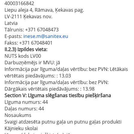
40003166842
Liepu aleja 4, Rāmava, Ķekavas pag.
LV-2111 Ķekavas nov.
Latvia
Tālrunis
: +371 67048473
E-pasts
:
inese.m@sanitex.eu
Fakss
: +371 67048401
II.2.3)
Izpildes vieta:
NUTS kods LV00
Darbuzņēmējs ir MVU:
jā
Informācija par līguma/daļas vērtību: bez PVN: Lētākais
vērtētais piedāvājums:
: 13.03
Informācija par līguma/daļas vērtību: bez PVN:
Dārgākais vērtētais piedāvājums:
: 13.98
Section
V:
Līguma slēgšanas tiesību piešķiršana
Līguma numurs
: 44
Daļas numurs
: 44
Nosaukums
Svaigi atdzesēta putnu gaļa un putnu gaļas produkti
Kājnieku skolai