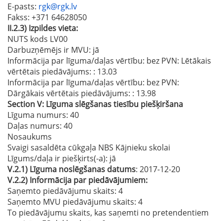
E-pasts
:
rgk@rgk.lv
Fakss
: +371 64628050
II.2.3)
Izpildes vieta:
NUTS kods LV00
Darbuzņēmējs ir MVU:
jā
Informācija par līguma/daļas vērtību: bez PVN: Lētākais
vērtētais piedāvājums:
: 13.03
Informācija par līguma/daļas vērtību: bez PVN:
Dārgākais vērtētais piedāvājums:
: 13.98
Section
V:
Līguma slēgšanas tiesību piešķiršana
Līguma numurs
: 40
Daļas numurs
: 40
Nosaukums
Svaigi sasaldēta cūkgaļa NBS Kājnieku skolai
Līgums/daļa ir piešķirts(-a):
jā
V.2.1)
Līguma noslēgšanas datums
: 2017-12-20
V.2.2)
Informācija par piedāvājumiem:
Saņemto piedāvājumu skaits: 4
Saņemto MVU piedāvājumu skaits
: 4
To piedāvājumu skaits, kas saņemti no pretendentiem