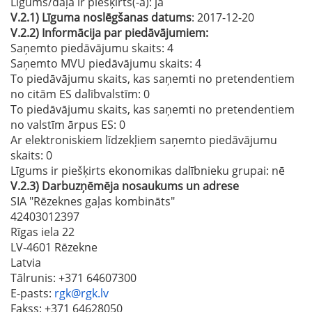
Līgums/daļa ir piešķirts(-a):
jā
V.2.1)
Līguma noslēgšanas datums
: 2017-12-20
V.2.2)
Informācija par piedāvājumiem:
Saņemto piedāvājumu skaits: 4
Saņemto MVU piedāvājumu skaits
: 4
To piedāvājumu skaits, kas saņemti no pretendentiem
no citām ES dalībvalstīm
: 0
To piedāvājumu skaits, kas saņemti no pretendentiem
no valstīm ārpus ES
: 0
Ar elektroniskiem līdzekļiem saņemto piedāvājumu
skaits
: 0
Līgums ir piešķirts ekonomikas dalībnieku grupai:
nē
V.2.3)
Darbuzņēmēja nosaukums un adrese
SIA "Rēzeknes gaļas kombināts"
42403012397
Rīgas iela 22
LV-4601 Rēzekne
Latvia
Tālrunis
: +371 64607300
E-pasts
:
rgk@rgk.lv
Fakss
: +371 64628050