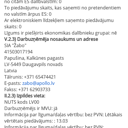
no citām ES dalībvalstīm
: 0
To piedāvājumu skaits, kas saņemti no pretendentiem
no valstīm ārpus ES
: 0
Ar elektroniskiem līdzekļiem saņemto piedāvājumu
skaits
: 0
Līgums ir piešķirts ekonomikas dalībnieku grupai:
nē
V.2.3)
Darbuzņēmēja nosaukums un adrese
SIA "Žabo"
41503017194
Papušina, Kalkūnes pagasts
LV-5449 Daugavpils novads
Latvia
Tālrunis
: +371 65474421
E-pasts
:
zabo@apollo.lv
Fakss
: +371 62903733
II.2.3)
Izpildes vieta:
NUTS kods LV00
Darbuzņēmējs ir MVU:
jā
Informācija par līguma/daļas vērtību: bez PVN: Lētākais
vērtētais piedāvājums:
: 13.03
Informācija par līguma/daļas vērtību: bez PVN: