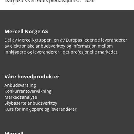
Dārgākais vērtētais piedāvājums:
: 18.26
Mercell Norge AS
Del av Mercell-gruppen, en av Europas ledende leverandører
av elektroniske anbudsverktøy og informasjon mellom
innkjøpere og leverandører i det profesjonelle markedet.
Våre hovedprodukter
Anbudsvarsling
Konkurrentovervåkning
Markedsanalyse
Skybaserte anbudsverktøy
Kurs for innkjøpere og leverandører
Mercell