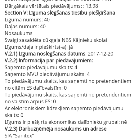
Dārgākais vērtētais piedāvājums:
: 13.98
Section
V:
Līguma slēgšanas tiesību piešķiršana
Līguma numurs
: 40
Daļas numurs
: 40
Nosaukums
Svaigi sasaldēta cūkgaļa NBS Kājnieku skolai
Līgums/daļa ir piešķirts(-a):
jā
V.2.1)
Līguma noslēgšanas datums
: 2017-12-20
V.2.2)
Informācija par piedāvājumiem:
Saņemto piedāvājumu skaits: 4
Saņemto MVU piedāvājumu skaits
: 4
To piedāvājumu skaits, kas saņemti no pretendentiem
no citām ES dalībvalstīm
: 0
To piedāvājumu skaits, kas saņemti no pretendentiem
no valstīm ārpus ES
: 0
Ar elektroniskiem līdzekļiem saņemto piedāvājumu
skaits
: 0
Līgums ir piešķirts ekonomikas dalībnieku grupai:
nē
V.2.3)
Darbuzņēmēja nosaukums un adrese
SIA "Sanitex"