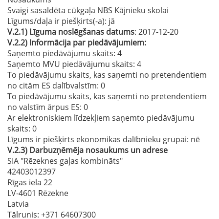
Svaigi sasaldēta cūkgaļa NBS Kājnieku skolai
Līgums/daļa ir piešķirts(-a):
jā
V.2.1)
Līguma noslēgšanas datums
: 2017-12-20
V.2.2)
Informācija par piedāvājumiem:
Saņemto piedāvājumu skaits: 4
Saņemto MVU piedāvājumu skaits
: 4
To piedāvājumu skaits, kas saņemti no pretendentiem
no citām ES dalībvalstīm
: 0
To piedāvājumu skaits, kas saņemti no pretendentiem
no valstīm ārpus ES
: 0
Ar elektroniskiem līdzekļiem saņemto piedāvājumu
skaits
: 0
Līgums ir piešķirts ekonomikas dalībnieku grupai:
nē
V.2.3)
Darbuzņēmēja nosaukums un adrese
SIA "Rēzeknes gaļas kombināts"
42403012397
Rīgas iela 22
LV-4601 Rēzekne
Latvia
Tālrunis
: +371 64607300