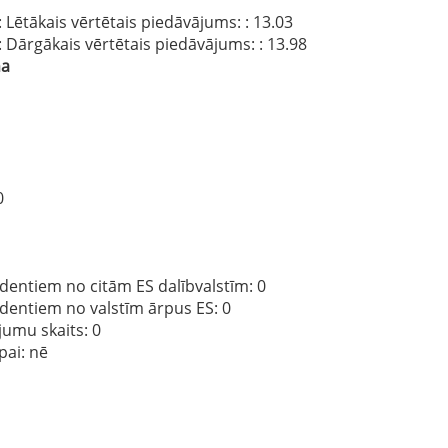
: Lētākais vērtētais piedāvājums:
: 13.03
: Dārgākais vērtētais piedāvājums:
: 13.98
na
0
dentiem no citām ES dalībvalstīm
: 0
ndentiem no valstīm ārpus ES
: 0
jumu skaits
: 0
pai:
nē