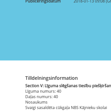
Publiceringsdatum
2018-01-13 09:08 (
Tilldelningsinformation
Section
V:
Līguma slēgšanas tiesību piešķirša
Līguma numurs
: 40
Daļas numurs
: 40
Nosaukums
Svaigi sasaldēta cūkgaļa NBS Kājnieku skolai