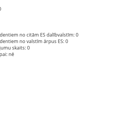
0
dentiem no citām ES dalībvalstīm
: 0
ndentiem no valstīm ārpus ES
: 0
jumu skaits
: 0
pai:
nē