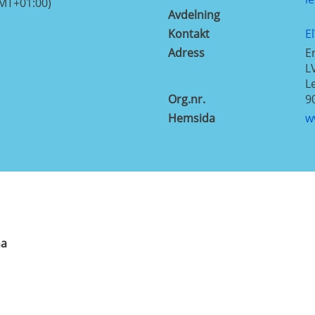
GMT+01:00)
Avdelning
Kontakt
E
Adress
E
L
L
Org.nr.
9
Hemsida
w
na