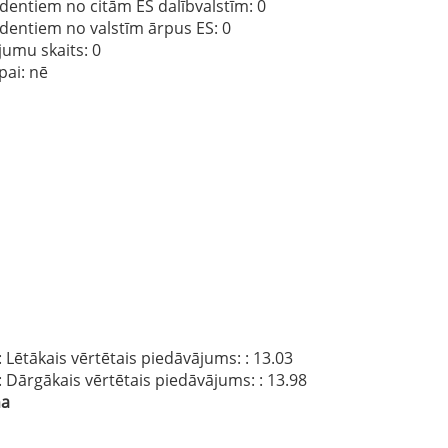
dentiem no citām ES dalībvalstīm
: 0
ndentiem no valstīm ārpus ES
: 0
jumu skaits
: 0
pai:
nē
: Lētākais vērtētais piedāvājums:
: 13.03
: Dārgākais vērtētais piedāvājums:
: 13.98
na