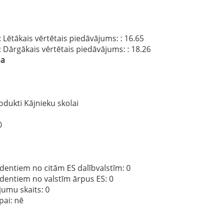
: Lētākais vērtētais piedāvājums:
: 16.65
: Dārgākais vērtētais piedāvājums:
: 18.26
na
odukti Kājnieku skolai
0
dentiem no citām ES dalībvalstīm
: 0
ndentiem no valstīm ārpus ES
: 0
jumu skaits
: 0
pai:
nē