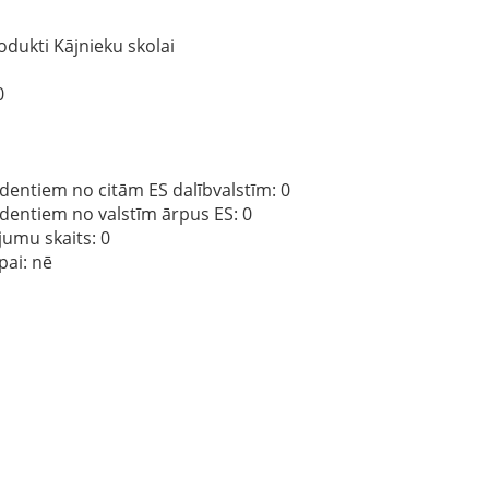
odukti Kājnieku skolai
0
dentiem no citām ES dalībvalstīm
: 0
ndentiem no valstīm ārpus ES
: 0
jumu skaits
: 0
pai:
nē