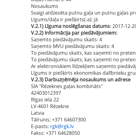
Nosaukums
Svaigi atdzesēta putnu gaļa un putnu gaļas pr
Līgums/daļa ir piešķirts(-a):
jā
V.2.1)
Līguma noslēgšanas datums
: 2017-12-2
V.2.2)
Informācija par piedāvājumiem:
Saņemto piedāvājumu skaits: 4
Saņemto MVU piedāvājumu skaits
: 4
To piedāvājumu skaits, kas saņemti no preten
To piedāvājumu skaits, kas saņemti no prete
Ar elektroniskiem līdzekļiem saņemto piedāvā
Līgums ir piešķirts ekonomikas dalībnieku gru
V.2.3)
Darbuzņēmēja nosaukums un adrese
SIA "Rēzeknes gaļas kombināts"
42403012397
Rīgas iela 22
LV-4601 Rēzekne
Latvia
Tālrunis
: +371 64607300
E-pasts
:
rgk@rgk.lv
Fakss
: +371 64628050