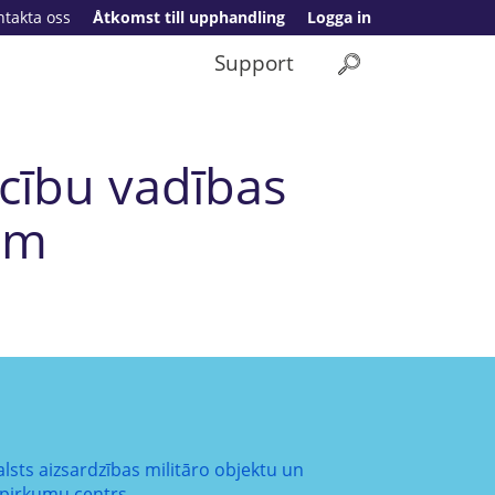
ntakta oss
Åtkomst till upphandling
Logga in
Support
cību vadības
ām
alsts aizsardzības militāro objektu un
epirkumu centrs