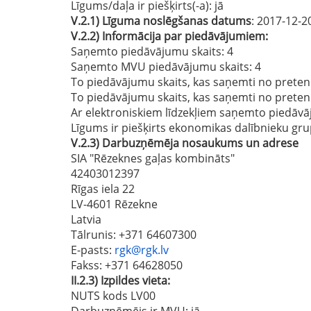
Līgums/daļa ir piešķirts(-a):
jā
V.2.1)
Līguma noslēgšanas datums
: 2017-12-2
V.2.2)
Informācija par piedāvājumiem:
Saņemto piedāvājumu skaits: 4
Saņemto MVU piedāvājumu skaits
: 4
To piedāvājumu skaits, kas saņemti no preten
To piedāvājumu skaits, kas saņemti no prete
Ar elektroniskiem līdzekļiem saņemto piedāvā
Līgums ir piešķirts ekonomikas dalībnieku gru
V.2.3)
Darbuzņēmēja nosaukums un adrese
SIA "Rēzeknes gaļas kombināts"
42403012397
Rīgas iela 22
LV-4601 Rēzekne
Latvia
Tālrunis
: +371 64607300
E-pasts
:
rgk@rgk.lv
Fakss
: +371 64628050
II.2.3)
Izpildes vieta:
NUTS kods LV00
Darbuzņēmējs ir MVU:
jā