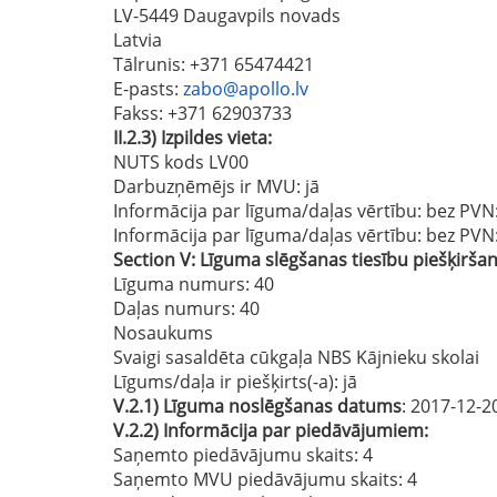
LV-5449 Daugavpils novads
Latvia
Tālrunis
: +371 65474421
E-pasts
:
zabo@apollo.lv
Fakss
: +371 62903733
II.2.3)
Izpildes vieta:
NUTS kods LV00
Darbuzņēmējs ir MVU:
jā
Informācija par līguma/daļas vērtību: bez PVN
Informācija par līguma/daļas vērtību: bez PVN
Section
V:
Līguma slēgšanas tiesību piešķirša
Līguma numurs
: 40
Daļas numurs
: 40
Nosaukums
Svaigi sasaldēta cūkgaļa NBS Kājnieku skolai
Līgums/daļa ir piešķirts(-a):
jā
V.2.1)
Līguma noslēgšanas datums
: 2017-12-2
V.2.2)
Informācija par piedāvājumiem:
Saņemto piedāvājumu skaits: 4
Saņemto MVU piedāvājumu skaits
: 4