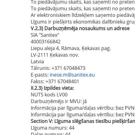
To piedāvājumu skaits, kas saņemti no preten
To piedāvājumu skaits, kas saņemti no prete
Ar elektroniskiem līdzekļiem saņemto piedāvā
Līgums ir piešķirts ekonomikas dalībnieku gru
V.2.3)
Darbuzņēmēja nosaukums un adrese
SIA "Sanitex"
40003166842
Liepu aleja 4, Rāmava, Ķekavas pag.
LV-2111 Ķekavas nov.
Latvia
Tālrunis
: +371 67048473
E-pasts
:
inese.m@sanitex.eu
Fakss
: +371 67048401
II.2.3)
Izpildes vieta:
NUTS kods LV00
Darbuzņēmējs ir MVU:
jā
Informācija par līguma/daļas vērtību: bez PVN
Informācija par līguma/daļas vērtību: bez PVN
Section
V:
Līguma slēgšanas tiesību piešķirša
Līguma numurs
: 44
Daļas numurs
: 44