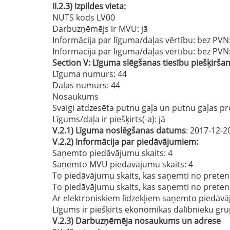
II.2.3)
Izpildes vieta:
NUTS kods LV00
Darbuzņēmējs ir MVU:
jā
Informācija par līguma/daļas vērtību: bez PVN
Informācija par līguma/daļas vērtību: bez PVN
Section
V:
Līguma slēgšanas tiesību piešķirša
Līguma numurs
: 44
Daļas numurs
: 44
Nosaukums
Svaigi atdzesēta putnu gaļa un putnu gaļas pr
Līgums/daļa ir piešķirts(-a):
jā
V.2.1)
Līguma noslēgšanas datums
: 2017-12-2
V.2.2)
Informācija par piedāvājumiem:
Saņemto piedāvājumu skaits: 4
Saņemto MVU piedāvājumu skaits
: 4
To piedāvājumu skaits, kas saņemti no preten
To piedāvājumu skaits, kas saņemti no prete
Ar elektroniskiem līdzekļiem saņemto piedāvā
Līgums ir piešķirts ekonomikas dalībnieku gru
V.2.3)
Darbuzņēmēja nosaukums un adrese