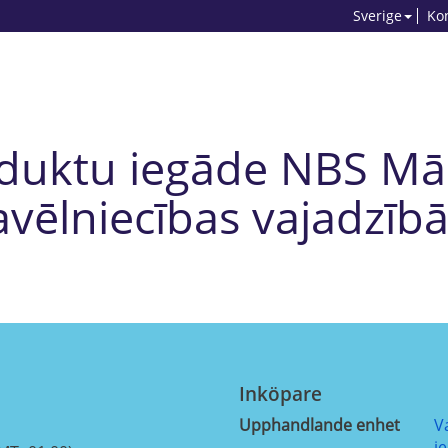
Sverige
Ko
oduktu iegāde NBS Mā
avēlniecības vajadzīb
Inköpare
Upphandlande enhet
V
i