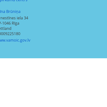
līna Brūniņa
rnestīnes iela 34
V-1046
Rīga
ettland
0009225180
ww.vamoic.gov.lv