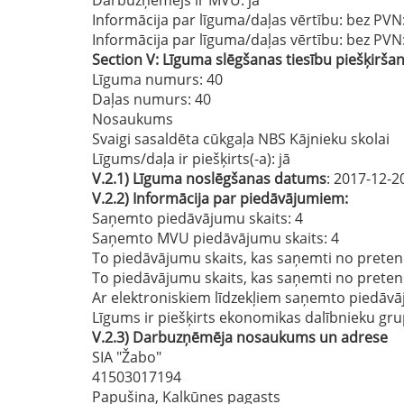
Informācija par līguma/daļas vērtību: bez PVN
Informācija par līguma/daļas vērtību: bez PVN
Section
V:
Līguma slēgšanas tiesību piešķirša
Līguma numurs
: 40
Daļas numurs
: 40
Nosaukums
Svaigi sasaldēta cūkgaļa NBS Kājnieku skolai
Līgums/daļa ir piešķirts(-a):
jā
V.2.1)
Līguma noslēgšanas datums
: 2017-12-2
V.2.2)
Informācija par piedāvājumiem:
Saņemto piedāvājumu skaits: 4
Saņemto MVU piedāvājumu skaits
: 4
To piedāvājumu skaits, kas saņemti no preten
To piedāvājumu skaits, kas saņemti no prete
Ar elektroniskiem līdzekļiem saņemto piedāvā
Līgums ir piešķirts ekonomikas dalībnieku gru
V.2.3)
Darbuzņēmēja nosaukums un adrese
SIA "Žabo"
41503017194
Papušina, Kalkūnes pagasts