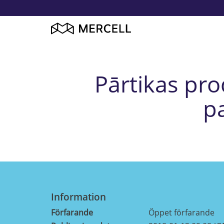
Pārtikas pr
p
Information
Förfarande
Öppet förfarande