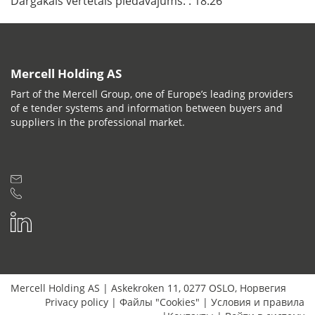
Dārgākais vērtētais piedāvājums:
: 18.26
Mercell Holding AS
Part of the Mercell Group, one of Europe’s leading providers
of e tender systems and information between buyers and
suppliers in the professional market.
Mercell Holding AS
|
Askekroken 11
,
0277
OSLO
,
Норвегия
Privacy policy
|
Файлы "Cookies"
|
Условия и правила