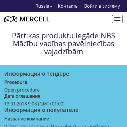
Russia
Kонтакты
Bойти в систему
Togg
navi
Pārtikas produktu iegāde NBS
Mācību vadības pavēlniecības
vajadzībām
Информация о тендерe
Procedure
Open procedure
Дата оглашения
13.01.2018 9:08 (GMT+01:00)
Информация о покупателе
Название компании
Valsts aizsardzības militāro objektu un iepirkumu