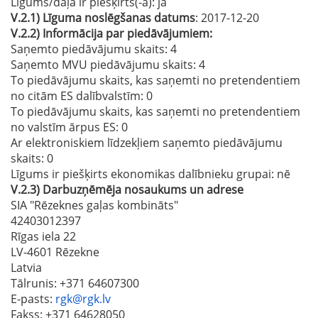
Līgums/daļa ir piešķirts(-a):
jā
V.2.1)
Līguma noslēgšanas datums
: 2017-12-20
V.2.2)
Informācija par piedāvājumiem:
Saņemto piedāvājumu skaits: 4
Saņemto MVU piedāvājumu skaits
: 4
To piedāvājumu skaits, kas saņemti no pretendentiem
no citām ES dalībvalstīm
: 0
To piedāvājumu skaits, kas saņemti no pretendentiem
no valstīm ārpus ES
: 0
Ar elektroniskiem līdzekļiem saņemto piedāvājumu
skaits
: 0
Līgums ir piešķirts ekonomikas dalībnieku grupai:
nē
V.2.3)
Darbuzņēmēja nosaukums un adrese
SIA "Rēzeknes gaļas kombināts"
42403012397
Rīgas iela 22
LV-4601 Rēzekne
Latvia
Tālrunis
: +371 64607300
E-pasts
:
rgk@rgk.lv
Fakss
: +371 64628050