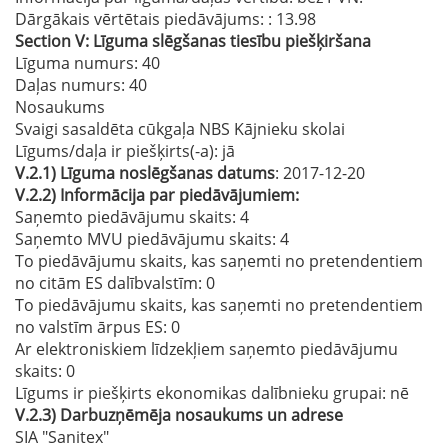
Dārgākais vērtētais piedāvājums:
: 13.98
Section
V:
Līguma slēgšanas tiesību piešķiršana
Līguma numurs
: 40
Daļas numurs
: 40
Nosaukums
Svaigi sasaldēta cūkgaļa NBS Kājnieku skolai
Līgums/daļa ir piešķirts(-a):
jā
V.2.1)
Līguma noslēgšanas datums
: 2017-12-20
V.2.2)
Informācija par piedāvājumiem:
Saņemto piedāvājumu skaits: 4
Saņemto MVU piedāvājumu skaits
: 4
To piedāvājumu skaits, kas saņemti no pretendentiem
no citām ES dalībvalstīm
: 0
To piedāvājumu skaits, kas saņemti no pretendentiem
no valstīm ārpus ES
: 0
Ar elektroniskiem līdzekļiem saņemto piedāvājumu
skaits
: 0
Līgums ir piešķirts ekonomikas dalībnieku grupai:
nē
V.2.3)
Darbuzņēmēja nosaukums un adrese
SIA "Sanitex"