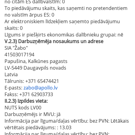
no citām ES dalībvalstīm
: 0
To piedāvājumu skaits, kas saņemti no pretendentiem
no valstīm ārpus ES
: 0
Ar elektroniskiem līdzekļiem saņemto piedāvājumu
skaits
: 0
Līgums ir piešķirts ekonomikas dalībnieku grupai:
nē
V.2.3)
Darbuzņēmēja nosaukums un adrese
SIA "Žabo"
41503017194
Papušina, Kalkūnes pagasts
LV-5449 Daugavpils novads
Latvia
Tālrunis
: +371 65474421
E-pasts
:
zabo@apollo.lv
Fakss
: +371 62903733
II.2.3)
Izpildes vieta:
NUTS kods LV00
Darbuzņēmējs ir MVU:
jā
Informācija par līguma/daļas vērtību: bez PVN: Lētākais
vērtētais piedāvājums:
: 13.03
Informācija par līguma/daļas vērtību: bez PVN: