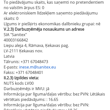
To piedāvājumu skaits, kas saņemti no pretendentiem
no valstīm ārpus ES
: 0
Ar elektroniskiem līdzekļiem saņemto piedāvājumu
skaits
: 0
Līgums ir piešķirts ekonomikas dalībnieku grupai:
nē
V.2.3)
Darbuzņēmēja nosaukums un adrese
SIA "Sanitex"
40003166842
Liepu aleja 4, Rāmava, Ķekavas pag.
LV-2111 Ķekavas nov.
Latvia
Tālrunis
: +371 67048473
E-pasts
:
inese.m@sanitex.eu
Fakss
: +371 67048401
II.2.3)
Izpildes vieta:
NUTS kods LV00
Darbuzņēmējs ir MVU:
jā
Informācija par līguma/daļas vērtību: bez PVN: Lētākais
vērtētais piedāvājums:
: 16.65
Informācija par līguma/daļas vērtību: bez PVN: