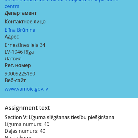
centrs
Департамент
Контактное лицо
Elīna Brūniņa
Aдрес
Ernestīnes iela 34
LV-1046
Rīga
Латвия
Рег. номер
90009225180
Веб-сайт
www.vamoic.gov.lv
Assignment text
Section
V:
Līguma slēgšanas tiesību piešķiršana
Līguma numurs
: 40
Daļas numurs
: 40
Nosaukums