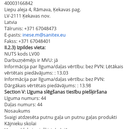
40003166842
Liepu aleja 4, Rāmava, Ķekavas pag.
LV-2111 Ķekavas nov.
Latvia
Tālrunis
: +371 67048473
E-pasts
:
inese.m@sanitex.eu
Fakss
: +371 67048401
II.2.3)
Izpildes vieta:
NUTS kods LV00
Darbuzņēmējs ir MVU:
jā
Informācija par līguma/daļas vērtību: bez PVN: Lētākais
vērtētais piedāvājums:
: 13.03
Informācija par līguma/daļas vērtību: bez PVN:
Dārgākais vērtētais piedāvājums:
: 13.98
Section
V:
Līguma slēgšanas tiesību piešķiršana
Līguma numurs
: 44
Daļas numurs
: 44
Nosaukums
Svaigi atdzesēta putnu gaļa un putnu gaļas produkti
Kājnieku skolai