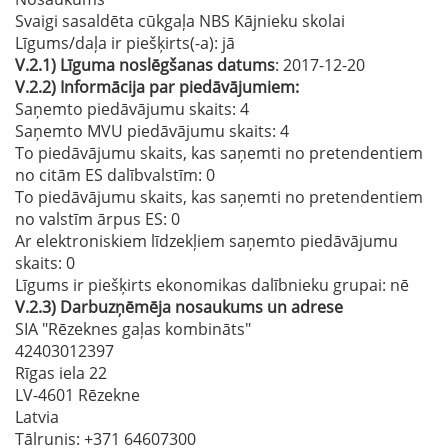
Svaigi sasaldēta cūkgaļa NBS Kājnieku skolai
Līgums/daļa ir piešķirts(-a):
jā
V.2.1)
Līguma noslēgšanas datums
: 2017-12-20
V.2.2)
Informācija par piedāvājumiem:
Saņemto piedāvājumu skaits: 4
Saņemto MVU piedāvājumu skaits
: 4
To piedāvājumu skaits, kas saņemti no pretendentiem
no citām ES dalībvalstīm
: 0
To piedāvājumu skaits, kas saņemti no pretendentiem
no valstīm ārpus ES
: 0
Ar elektroniskiem līdzekļiem saņemto piedāvājumu
skaits
: 0
Līgums ir piešķirts ekonomikas dalībnieku grupai:
nē
V.2.3)
Darbuzņēmēja nosaukums un adrese
SIA "Rēzeknes gaļas kombināts"
42403012397
Rīgas iela 22
LV-4601 Rēzekne
Latvia
Tālrunis
: +371 64607300