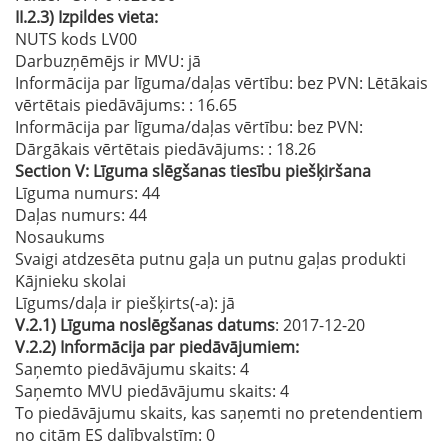
II.2.3)
Izpildes vieta:
NUTS kods LV00
Darbuzņēmējs ir MVU:
jā
Informācija par līguma/daļas vērtību: bez PVN: Lētākais
vērtētais piedāvājums:
: 16.65
Informācija par līguma/daļas vērtību: bez PVN:
Dārgākais vērtētais piedāvājums:
: 18.26
Section
V:
Līguma slēgšanas tiesību piešķiršana
Līguma numurs
: 44
Daļas numurs
: 44
Nosaukums
Svaigi atdzesēta putnu gaļa un putnu gaļas produkti
Kājnieku skolai
Līgums/daļa ir piešķirts(-a):
jā
V.2.1)
Līguma noslēgšanas datums
: 2017-12-20
V.2.2)
Informācija par piedāvājumiem:
Saņemto piedāvājumu skaits: 4
Saņemto MVU piedāvājumu skaits
: 4
To piedāvājumu skaits, kas saņemti no pretendentiem
no citām ES dalībvalstīm
: 0