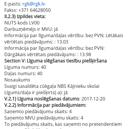
E-pasts
:
rgk@rgk.lv
Fakss
: +371 64628050
II.2.3)
Izpildes vieta:
NUTS kods LV00
Darbuzņēmējs ir MVU:
jā
Informācija par līguma/daļas vērtību: bez PVN: Lētākais
vērtētais piedāvājums:
: 13.03
Informācija par līguma/daļas vērtību: bez PVN:
Dārgākais vērtētais piedāvājums:
: 13.98
Section
V:
Līguma slēgšanas tiesību piešķiršana
Līguma numurs
: 40
Daļas numurs
: 40
Nosaukums
Svaigi sasaldēta cūkgaļa NBS Kājnieku skolai
Līgums/daļa ir piešķirts(-a):
jā
V.2.1)
Līguma noslēgšanas datums
: 2017-12-20
V.2.2)
Informācija par piedāvājumiem:
Saņemto piedāvājumu skaits: 4
Saņemto MVU piedāvājumu skaits
: 4
To piedāvājumu skaits, kas saņemti no pretendentiem