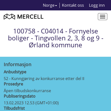
Norge
Kontakt oss
Logg inn
Togg
navi
100758 - C04014 - Fornyelse
boliger - Tingvollen 2, 3, 8 og 9 -
Ørland kommune
Informasjon
Anbudstype
52 - Kunngjøring av konkurranse etter del II
Prosedyre
Åpen tilbudskonkurranse
Publiseringsdato
13.02.2023 12.53 (GMT+01:00)
Tilbudsfrist