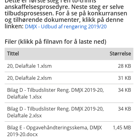
Dette er første steg i en to-trinns
anskaffelsesprosedyre. Neste steg er selve
tilbudsprosessen. For å se på konkurransen
og tilhørende dokumenter, klikk på denne
linken:
DMJX - Udbud af rengøring 2019/20
Filer (klikk på filnavn for å laste ned)
Tittel
Størrelse
20, Delaftale 1.xlsm
28 KB
20, Delaftale 2.xlsm
31 KB
Bilag D - Tilbudslister Reng. DMJX 2019-20,
34 KB
Delaftale 1.xlsx
Bilag D - Tilbudslister Reng. DMJX 2019-20,
34 KB
Delaftale 2.xlsx
Bilag E - Opgavehåndteringsskema, DMJX
1,45 MB
2019-20.docx