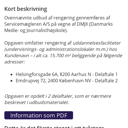
Kort beskrivning
Ovennævnte udbud af rengøring gennemføres af
Servicemægleren A/S på vegne af DMJX (Danmarks
Medie- og Journalisthøjskole).
Opgaven omfatter rengøring af
uddannelsesfaciliteter
(undervisnings- og administrationslokaler m.m.) hos
Kundenavn – i alt ca. 15.700 m² beliggende på følgende
adresser:
Helsingforsgade 6A, 8200 Aarhus N - Delaftale 1
Emdrupvej 72, 2400 København NV - Delaftale 2
Opgaven er opdelt i 2 delaftaler, som er nærmere
beskrevet i udbudsmaterialet.