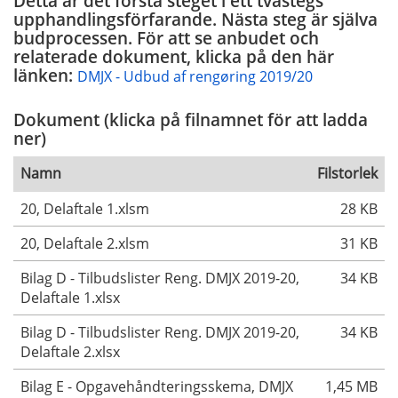
Detta är det första steget i ett tvåstegs
upphandlingsförfarande. Nästa steg är själva
budprocessen. För att se anbudet och
relaterade dokument, klicka på den här
länken:
DMJX - Udbud af rengøring 2019/20
Dokument (klicka på filnamnet för att ladda
ner)
Namn
Filstorlek
20, Delaftale 1.xlsm
28 KB
20, Delaftale 2.xlsm
31 KB
Bilag D - Tilbudslister Reng. DMJX 2019-20,
34 KB
Delaftale 1.xlsx
Bilag D - Tilbudslister Reng. DMJX 2019-20,
34 KB
Delaftale 2.xlsx
Bilag E - Opgavehåndteringsskema, DMJX
1,45 MB