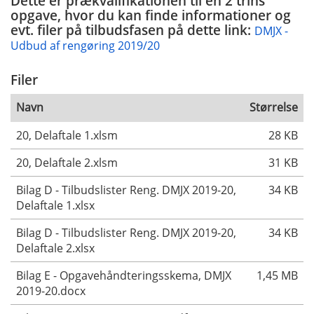
Dette er prækvalifikationen til en 2 trins
opgave, hvor du kan finde informationer og
evt. filer på tilbudsfasen på dette link:
DMJX -
Udbud af rengøring 2019/20
Filer
Navn
Størrelse
20, Delaftale 1.xlsm
28 KB
20, Delaftale 2.xlsm
31 KB
Bilag D - Tilbudslister Reng. DMJX 2019-20,
34 KB
Delaftale 1.xlsx
Bilag D - Tilbudslister Reng. DMJX 2019-20,
34 KB
Delaftale 2.xlsx
Bilag E - Opgavehåndteringsskema, DMJX
1,45 MB
2019-20.docx