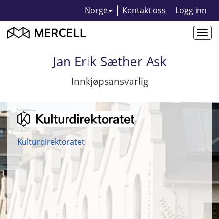
Norge
Kontakt oss
Logg inn
Togg
navi
Jan Erik Sæther Ask
Innkjøpsansvarlig
Kulturdirektoratet