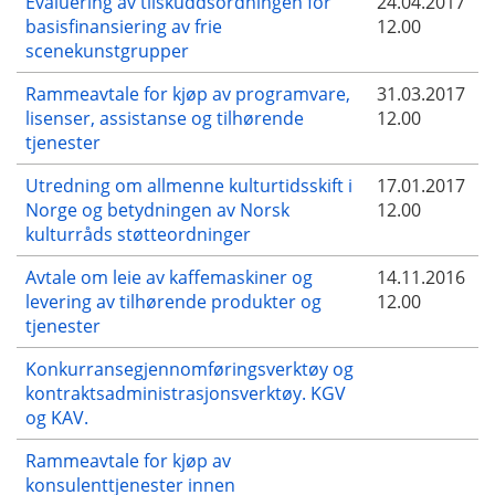
Evaluering av tilskuddsordningen for
24.04.2017
basisfinansiering av frie
12.00
scenekunstgrupper
Rammeavtale for kjøp av programvare,
31.03.2017
lisenser, assistanse og tilhørende
12.00
tjenester
Utredning om allmenne kulturtidsskift i
17.01.2017
Norge og betydningen av Norsk
12.00
kulturråds støtteordninger
Avtale om leie av kaffemaskiner og
14.11.2016
levering av tilhørende produkter og
12.00
tjenester
Konkurransegjennomføringsverktøy og
kontraktsadministrasjonsverktøy. KGV
og KAV.
Rammeavtale for kjøp av
konsulenttjenester innen