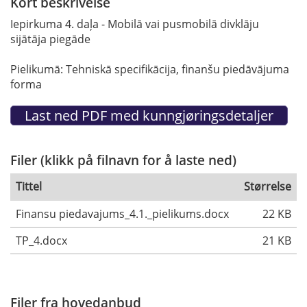
Kort beskrivelse
Iepirkuma 4. daļa - Mobilā vai pusmobilā divklāju
sijātāja piegāde
Pielikumā: Tehniskā specifikācija, finanšu piedāvājuma
forma
Filer (klikk på filnavn for å laste ned)
Tittel
Størrelse
Finansu piedavajums_4.1._pielikums.docx
22 KB
TP_4.docx
21 KB
Filer fra hovedanbud