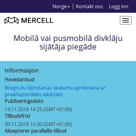
Norge
Kontakt oss
Logg inn
Togg
navi
Mobilā vai pusmobilā divklāju
sijātāja piegāde
Informasjon
Hovedanbud
Būvgružu šķirošanas laukuma aprīkošana ar
priekšapstrādes iekārtām
Publiseringsdato
14.11.2018 14.25 (GMT+01:00)
Tilbudsfrist
30.11.2018 15.00 (GMT+01:00)
Aksepterer parallelle tilbud