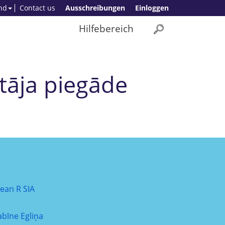
nd
Contact us
Ausschreibungen
Einloggen
Hilfebereich
ātāja piegāde
lean R SIA
abīne Egliņa