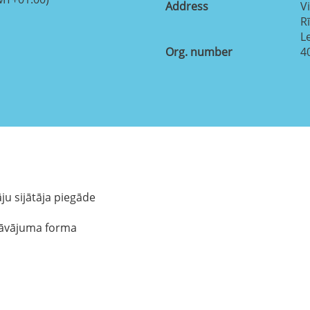
Address
Vi
R
L
Org. number
4
ju sijātāja piegāde
edāvājuma forma