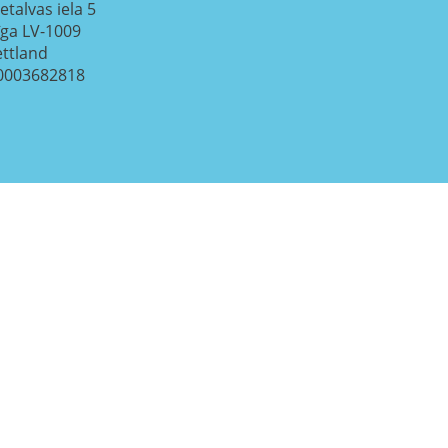
etalvas iela 5
īga
LV-1009
ettland
0003682818