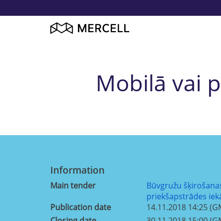
Mobilā vai p
Information
Main tender
Būvgružu šķirošana
priekšapstrādes ie
Publication date
14.11.2018 14:25 (G
Closing date
30.11.2018 15:00 (G