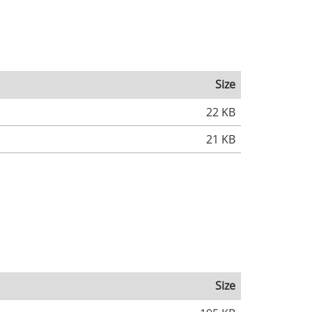
Size
22 KB
21 KB
Size