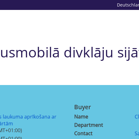
Deutschla
usmobilā divklāju sij
Buyer
s laukuma aprīkošana ar
Name
C
kārtām
Department
MT+01:00)
Contact
S
MT+01:00)