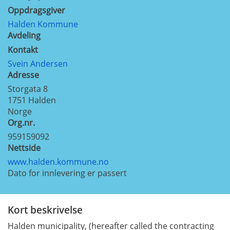
Oppdragsgiver
Halden Kommune
Avdeling
Kontakt
Svein Andersen
Adresse
Storgata 8
1751
Halden
Norge
Org.nr.
959159092
Nettside
www.halden.kommune.no
Dato for innlevering er passert
Kort beskrivelse
Halden municipality, (hereafter called the contracting