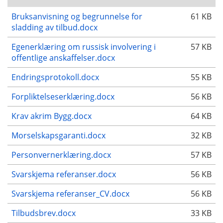
Bruksanvisning og begrunnelse for
61 KB
sladding av tilbud.docx
Egenerklæring om russisk involvering i
57 KB
offentlige anskaffelser.docx
Endringsprotokoll.docx
55 KB
Forpliktelseserklæring.docx
56 KB
Krav akrim Bygg.docx
64 KB
Morselskapsgaranti.docx
32 KB
Personvernerklæring.docx
57 KB
Svarskjema referanser.docx
56 KB
Svarskjema referanser_CV.docx
56 KB
Tilbudsbrev.docx
33 KB