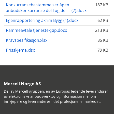
Konkurransebestemmelser åpen
187 KB
anbudskonkurranse del I og del III (7).docx
Egenrapportering akrim Bygg (1).docx
62 KB
Rammeavtale tjenestekjøp.docx
213 KB
Kravspesifikasjon.xlsx
85 KB
Prisskjema.xlsx
79 KB
Mercell Norge AS
Del av Mercell-gruppen, en av Europas ledende leverandører
av elektroniske anbudsverktøy og informasjon mellom
innkjøpere og leverandører i det profesjonelle markedet.