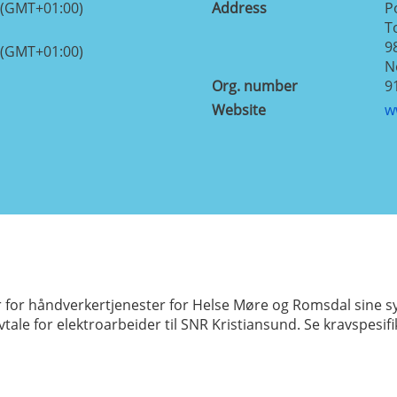
 (GMT+01:00)
Address
P
T
9
 (GMT+01:00)
N
Org. number
9
Website
w
 for håndverkertjenester for Helse Møre og Romsdal sine sy
ale for elektroarbeider til SNR Kristiansund. Se kravspesif