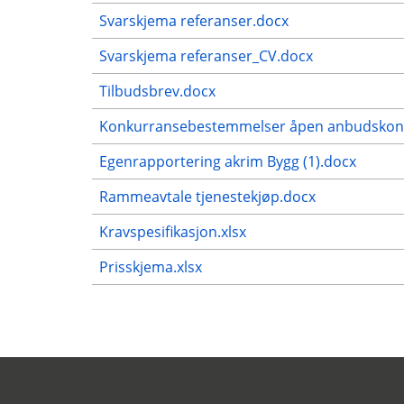
Svarskjema referanser.docx
Svarskjema referanser_CV.docx
Tilbudsbrev.docx
Konkurransebestemmelser åpen anbudskonkurr
Egenrapportering akrim Bygg (1).docx
Rammeavtale tjenestekjøp.docx
Kravspesifikasjon.xlsx
Prisskjema.xlsx