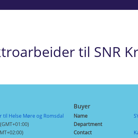
troarbeider til SNR K
Buyer
r til Helse Møre og Romsdal
Name
S
 (GMT+01:00)
Department
GMT+02:00)
Contact
K