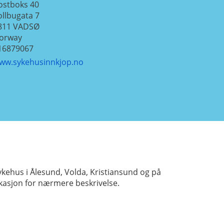
ostboks 40
ollbugata 7
811
VADSØ
orway
16879067
ww.sykehusinnkjop.no
kehus i Ålesund, Volda, Kristiansund og på
ikasjon for nærmere beskrivelse.