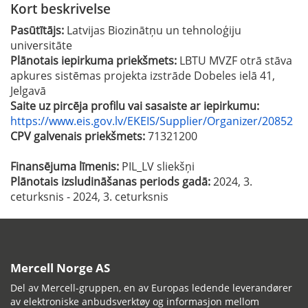
Kort beskrivelse
Pasūtītājs:
Latvijas Biozinātņu un tehnoloģiju
universitāte
Plānotais iepirkuma priekšmets:
LBTU MVZF otrā stāva
apkures sistēmas projekta izstrāde Dobeles ielā 41,
Jelgavā
Saite uz pircēja profilu vai sasaiste ar iepirkumu:
https://www.eis.gov.lv/EKEIS/Supplier/Organizer/20852
CPV galvenais priekšmets:
71321200
Finansējuma līmenis:
PIL_LV sliekšņi
Plānotais izsludināšanas periods gadā:
2024, 3.
ceturksnis - 2024, 3. ceturksnis
Mercell Norge AS
Del av Mercell-gruppen, en av Europas ledende leverandører
av elektroniske anbudsverktøy og informasjon mellom