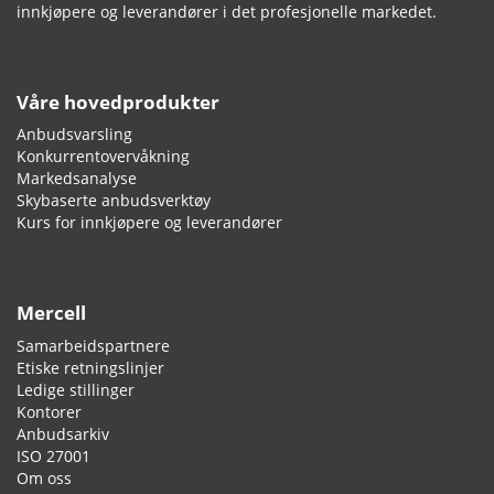
innkjøpere og leverandører i det profesjonelle markedet.
Våre hovedprodukter
Anbudsvarsling
Konkurrentovervåkning
Markedsanalyse
Skybaserte anbudsverktøy
Kurs for innkjøpere og leverandører
Mercell
Samarbeidspartnere
Etiske retningslinjer
Ledige stillinger
Kontorer
Anbudsarkiv
ISO 27001
Om oss