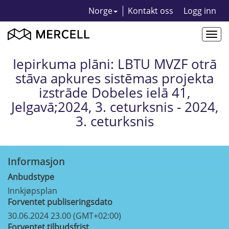
Norge
Kontakt oss
Logg inn
Togg
navi
Iepirkuma plāni: LBTU MVZF otrā
stāva apkures sistēmas projekta
izstrāde Dobeles ielā 41,
Jelgavā;2024, 3. ceturksnis - 2024,
3. ceturksnis
Informasjon
Anbudstype
Innkjøpsplan
Forventet publiseringsdato
30.06.2024 23.00 (GMT+02:00)
Forventet tilbudsfrist