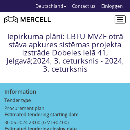
Deutschland
Contact us
Einloggen
Togg
navi
Iepirkuma plāni: LBTU MVZF otrā
stāva apkures sistēmas projekta
izstrāde Dobeles ielā 41,
Jelgavā;2024, 3. ceturksnis - 2024,
3. ceturksnis
Information
Tender type
Procurement plan
Estimated tendering starting date
30.06.2024 23:00 (GMT+02:00)
Estimated tendering closing date