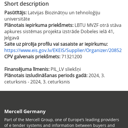
Short description
Pasūtītājs:
Latvijas Biozinātņu un tehnoloģiju
universitāte
Plānotais iepirkuma priekšmets:
LBTU MVZF otrā stāva
apkures sistēmas projekta izstrāde Dobeles ielā 41,
Jelgavā
Saite uz pircēja profilu vai sasaiste ar iepirkumu:
https://www.eis.gov.lv/EKEIS/Supplier/Organizer/20852
CPV galvenais priekšmets:
71321200
Finansējuma līmenis:
PIL_LV sliekšņi
Plānotais izsludināšanas periods gadā:
2024, 3.
ceturksnis - 2024, 3. ceturksnis
Mercell Germany
Part of the Mercell Group, one of Europe’s leading providers
of e tender systems and information between buyers and